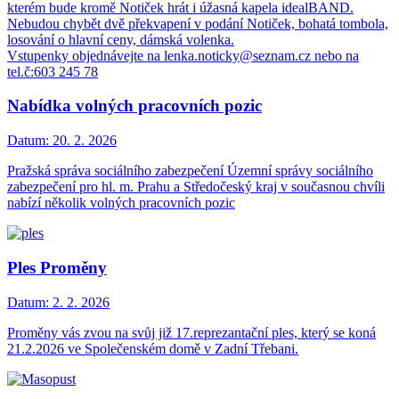
kterém bude kromě Notiček hrát i úžasná kapela idealBAND.
Nebudou chybět dvě překvapení v podání Notiček, bohatá tombola,
losování o hlavní ceny, dámská volenka.
Vstupenky objednávejte na lenka.noticky@seznam.cz nebo na
tel.č:603 245 78
Nabídka volných pracovních pozic
Datum:
20. 2. 2026
Pražská správa sociálního zabezpečení Územní správy sociálního
zabezpečení pro hl. m. Prahu a Středočeský kraj v současnou chvíli
nabízí několik volných pracovních pozic
Ples Proměny
Datum:
2. 2. 2026
Proměny vás zvou na svůj již 17.reprezantační ples, který se koná
21.2.2026 ve Společenském domě v Zadní Třebani.