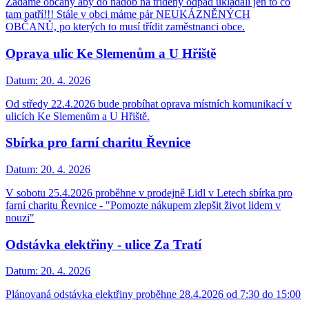
Žádáme občany aby do nádob na tříděný odpad ukládali jen to co
tam patří!!! Stále v obci máme pár NEUKÁZNĚNÝCH
OBČANŮ, po kterých to musí třídit zaměstnanci obce.
Oprava ulic Ke Slemenům a U Hřiště
Datum:
20. 4. 2026
Od středy 22.4.2026 bude probíhat oprava místních komunikací v
ulicích Ke Slemenům a U Hřiště.
Sbírka pro farní charitu Řevnice
Datum:
20. 4. 2026
V sobotu 25.4.2026 proběhne v prodejně Lidl v Letech sbírka pro
farní charitu Řevnice - "Pomozte nákupem zlepšit život lidem v
nouzi"
Odstávka elektřiny - ulice Za Tratí
Datum:
20. 4. 2026
Plánovaná odstávka elektřiny proběhne 28.4.2026 od 7:30 do 15:00