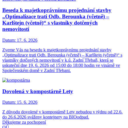
Beseda k majetkoprávnímu projednání stavby
„Optimalizace trati Odb. Berounka (včetně) –
Karlštejn (včetně)“ s vlastníky dotčených
nemovitostí
Datum:
17. 6. 2026
Zveme Vás na besedu k majetkoprávnímu projednání stavby
„Optimalizace trati Odb. Berounka (včetně) – Karlštejn (včetně)“ s
vlastníky dotčených nemovitostí v k.ú. Zadní Třebaň, která se
uskuteční dne 19. 6. 2026 od 15:00 do 18:00 hodin ve vinárně ve
Společenském domě v Zadní Třebani.
Dovolená v kompostárně Lety
Datum:
15. 6. 2026
Z důvodu dovolené v kompostárně Lety nebudou v týdnu od 22.6.
do 26.6.2026 sváženy kontejnery na BIOodpad.
Děkujeme za pochopení
OÚ