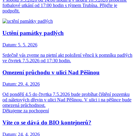
fotbalové utkání od 17:00 hodin s týmem Trubína. Přijďte je
podpořit.
Uctění památky padlých
Datum:
5. 5. 2026
Srdečně vás zveme na pietní akt položení věnců k pomníku padlých
ve čtvrtek 7.5.2026 od 17:30 hodin.
Omezení průchodu v ulici Nad Pěšinou
Datum:
29. 4. 2026
Od pondělí 4.5 do čtvrtka 7.5.2026 bude probíhat čištění pozemku
od náletových dřevin v ulici Nad Pěšinou. V ulici i na pěšince bude
omezená průchodnost.
Děkujeme za pochopení
Víte co se dává do BIO kontejnerů?
Datum:
24. 4. 2026