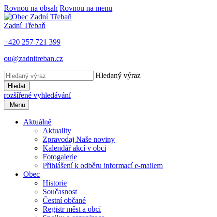
Rovnou na obsah
Rovnou na menu
Zadní Třebaň
+420 257 721 399
ou@zadnitreban.cz
Hledaný výraz
Hledat
rozšířené vyhledávání
Menu
Aktuálně
Aktuality
Zpravodaj Naše noviny
Kalendář akcí v obci
Fotogalerie
Přihlášení k odběru informací e-mailem
Obec
Historie
Současnost
Čestní občané
Registr měst a obcí