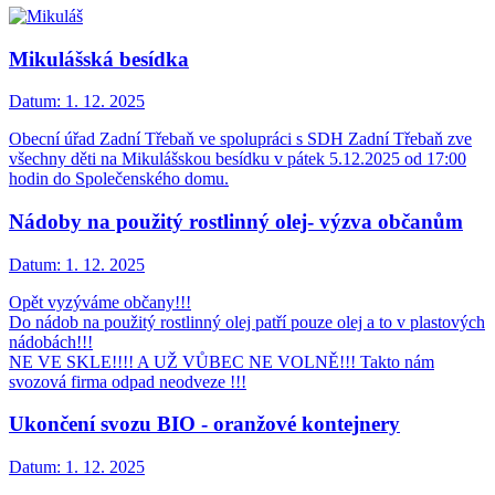
Mikulášská besídka
Datum:
1. 12. 2025
Obecní úřad Zadní Třebaň ve spolupráci s SDH Zadní Třebaň zve
všechny děti na Mikulášskou besídku v pátek 5.12.2025 od 17:00
hodin do Společenského domu.
Nádoby na použitý rostlinný olej- výzva občanům
Datum:
1. 12. 2025
Opět vyzýváme občany!!!
Do nádob na použitý rostlinný olej patří pouze olej a to v plastových
nádobách!!!
NE VE SKLE!!!! A UŽ VŮBEC NE VOLNĚ!!! Takto nám
svozová firma odpad neodveze !!!
Ukončení svozu BIO - oranžové kontejnery
Datum:
1. 12. 2025