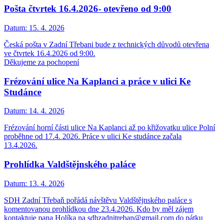
Pošta čtvrtek 16.4.2026- otevřeno od 9:00
Datum:
15. 4. 2026
Česká pošta v Zadní Třebani bude z technických důvodů otevřena
ve čtvrtek 16.4.2026 od 9:00.
Děkujeme za pochopení
Frézování ulice Na Kaplanci a práce v ulici Ke
Studánce
Datum:
14. 4. 2026
Frézování horní části ulice Na Kaplanci až po křižovatku ulice Polní
proběhne od 17.4. 2026. Práce v ulici Ke studánce začala
13.4.2026.
Prohlídka Valdštějnského paláce
Datum:
13. 4. 2026
SDH Zadní Třebaň pořádá návštěvu Valdštějnského paláce s
komentovanou prohlídkou dne 23.4.2026. Kdo by měl zájem
kontaktuje pana Holíka na sdhzadnitreban@gmail.com do pátku