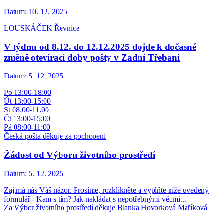
Datum:
10. 12. 2025
LOUSKÁČEK Řevnice
V týdnu od 8.12. do 12.12.2025 dojde k dočasné
změně otevírací doby pošty v Zadní Třebani
Datum:
5. 12. 2025
Po 13:00-18:00
Út 13:00-15:00
St 08:00-11:00
Čt 13:00-15:00
Pá 08:00-11:00
Česká pošta děkuje za pochopení
Žádost od Výboru životního prostředí
Datum:
5. 12. 2025
Zajímá nás Váš názor. Prosíme, rozklikněte a vyplňte níže uvedený
formulář - Kam s tím? Jak nakládat s nepotřebnými věcmi...
Za Výbor životního prostředí děkuje Blanka Hovorková Maříková