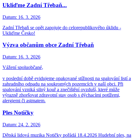
Ukliďme Zadní Třebaň...
Datum:
16. 3. 2026
Zadní Třebaň se opět zapojuje do celorepublikového úklidu -
Ukliďme Česko!
Výzva občanům obce Zadní Třebaň
Datum:
16. 3. 2026
Vážení spoluobčané,
v poslední době evidujeme opakované stížnosti na spalování listí a
zahradního odpadu na soukromých pozemcích v naší obci. Při
spalování vzniká silný kouř a znečištění ovzduší, které může
výrazně zhoršovat zdravotní stav osob s dýchacími potížemi,
alergiemi či astmatem.
Ples Notičky
Datum:
24. 2. 2026
Dětská lidová muzika Notičky pořádá 18.4.2026 Hudební ples, na