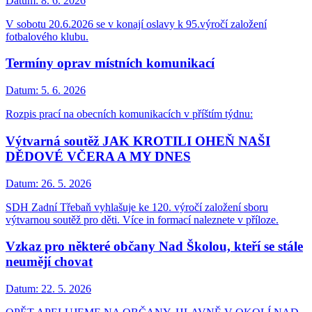
Datum:
8. 6. 2026
V sobotu 20.6.2026 se v konají oslavy k 95.výročí založení
fotbalového klubu.
Termíny oprav místních komunikací
Datum:
5. 6. 2026
Rozpis prací na obecních komunikacích v příštím týdnu:
Výtvarná soutěž JAK KROTILI OHEŇ NAŠI
DĚDOVÉ VČERA A MY DNES
Datum:
26. 5. 2026
SDH Zadní Třebaň vyhlašuje ke 120. výročí založení sboru
výtvarnou soutěž pro děti. Více in formací naleznete v příloze.
Vzkaz pro některé občany Nad Školou, kteří se stále
neumějí chovat
Datum:
22. 5. 2026