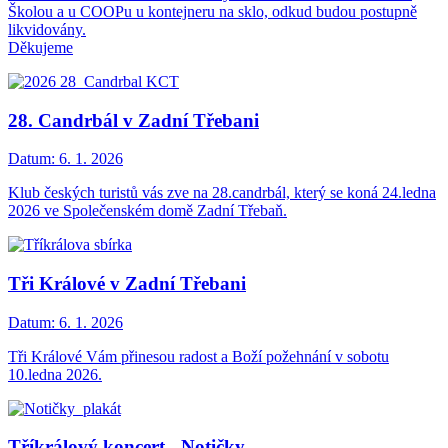
Školou a u COOPu u kontejneru na sklo, odkud budou postupně
likvidovány.
Děkujeme
28. Candrbál v Zadní Třebani
Datum:
6. 1. 2026
Klub českých turistů vás zve na 28.candrbál, který se koná 24.ledna
2026 ve Společenském domě Zadní Třebaň.
Tři Králové v Zadní Třebani
Datum:
6. 1. 2026
Tři Králové Vám přinesou radost a Boží požehnání v sobotu
10.ledna 2026.
Tříkrálový koncert - Notičky