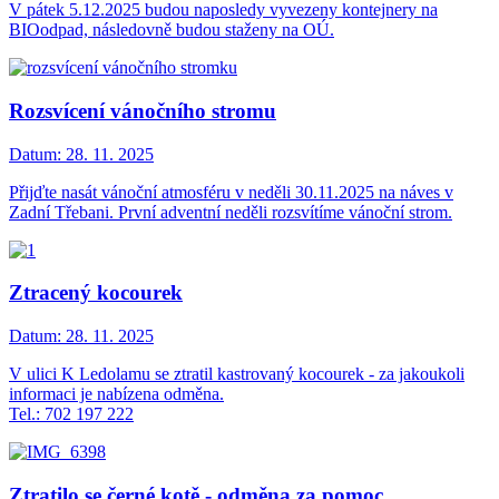
V pátek 5.12.2025 budou naposledy vyvezeny kontejnery na
BIOodpad, následovně budou staženy na OÚ.
Rozsvícení vánočního stromu
Datum:
28. 11. 2025
Přijďte nasát vánoční atmosféru v neděli 30.11.2025 na náves v
Zadní Třebani. První adventní neděli rozsvítíme vánoční strom.
Ztracený kocourek
Datum:
28. 11. 2025
V ulici K Ledolamu se ztratil kastrovaný kocourek - za jakoukoli
informaci je nabízena odměna.
Tel.: 702 197 222
Ztratilo se černé kotě - odměna za pomoc