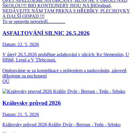
OPĚT APELUJEME NA OBČANY, HLAVNĚ V OKOLÍ NAD
ŠKOLOU!!! BIO KONTEJNERY JSOU NA BIOodpad,
NEDÁVEJTE NÁM TAM PRKNA S HŘEBÍKY, PLECHOVKY
A DALŠÍ ODPAD !!!
To se opravdu nerozloží...............
ASFALTOVÁNÍ SILNIC 26.5.2026
Datum:
22. 5. 2026
V úterý 26.5.2026 proběhne asfaltování v ulicích: Ke Slemenům, U
Hřiště, Lesní a V Třebcouni.
Omlouváme se za komplikace s průjezdem a parkováním, zároveň
děkujeme za pochopení
OÚ
Královsky průvod 2026
Datum:
21. 5. 2026
Královsky průvod 2026 Králův Dvůr - Beroun - Tetín - Srbsko