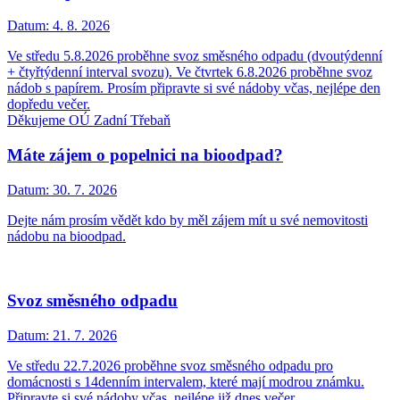
Datum:
4. 8. 2026
Ve středu 5.8.2026 proběhne svoz směsného odpadu (dvoutýdenní
+ čtyřtýdenní interval svozu). Ve čtvrtek 6.8.2026 proběhne svoz
nádob s papírem. Prosím připravte si své nádoby včas, nejlépe den
dopředu večer.
Děkujeme OÚ Zadní Třebaň
Máte zájem o popelnici na bioodpad?
Datum:
30. 7. 2026
Dejte nám prosím vědět kdo by měl zájem mít u své nemovitosti
nádobu na bioodpad.
Svoz směsného odpadu
Datum:
21. 7. 2026
Ve středu 22.7.2026 proběhne svoz směsného odpadu pro
domácnosti s 14denním intervalem, které mají modrou známku.
Připravte si své nádoby včas, nejlépe již dnes večer.