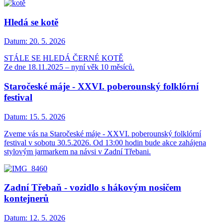
Hledá se kotě
Datum:
20. 5. 2026
STÁLE SE HLEDÁ ČERNÉ KOTĚ
Ze dne 18.11.2025 – nyní věk 10 měsíců.
Staročeské máje - XXVI. poberounský folklórní
festival
Datum:
15. 5. 2026
Zveme vás na Staročeské máje - XXVI. poberounský folklórní
festival v sobotu 30.5.2026. Od 13:00 hodin bude akce zahájena
stylovým jarmarkem na návsi v Zadní Třebani.
Zadní Třebaň - vozidlo s hákovým nosičem
kontejnerů
Datum:
12. 5. 2026