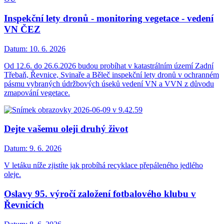
Inspekční lety dronů - monitoring vegetace - vedení
VN ČEZ
Datum:
10. 6. 2026
Od 12.6. do 26.6.2026 budou probíhat v katastrálním území Zadní
Třebaň, Řevnice, Svinaře a Běleč inspekční lety dronů v ochranném
pásmu vybraných údržbových úseků vedení VN a VVN z důvodu
zmapování vegetace.
Dejte vašemu oleji druhý život
Datum:
9. 6. 2026
V letáku níže zjistíte jak probíhá recyklace přepáleného jedlého
oleje.
Oslavy 95. výročí založení fotbalového klubu v
Řevnicích