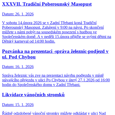
XXXVII. Tradiční Poberounský Masopust
Datum:
26. 1. 2026
V sobotu 14.února 2026 se v Zadní Třebani koná Tradiční
Poberounský Masopust. Zahájení v 9:00 na návsi. Po skončení
můžete s námi pobýt na sousedském posezení s hudbou ve
Společenském domě. A v neděli 15.února přijďte se svými dětmi na
Dětský karneval od 14:00 hodin.
Pozvánka na prezentaci -správa železnic-podjezd v
ul. Pod Chybou
Datum:
16. 1. 2026
Správa železnic vás zve na prezentaci návrhu podjezdu v místě
stávajícího přejezdu v ulici Po Chybou v úterý 27.1.2026 od 16:00
hodin do Společenského domu v Zadní Třebani.
Likvidace vánočních stromků
Datum:
15. 1. 2026
Řádně odzdobené vánoční stromky můžete odkládat v ulici Nad