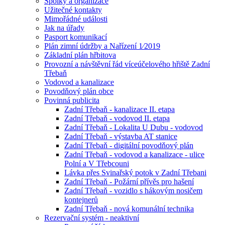
Spolky a organizace
Užitečné kontakty
Mimořádné události
Jak na úřady
Pasport komunikací
Plán zimní údržby a Nařízení 1⁄2019
Základní plán hřbitova
Provozní a návštěvní řád víceúčelového hřiště Zadní
Třebaň
Vodovod a kanalizace
Povodňový plán obce
Povinná publicita
Zadní Třebaň - kanalizace II. etapa
Zadní Třebaň - vodovod II. etapa
Zadní Třebaň - Lokalita U Dubu - vodovod
Zadní Třebaň - výstavba AT stanice
Zadní Třebaň - digitální povodňový plán
Zadní Třebaň - vodovod a kanalizace - ulice
Polní a V Třebcouni
Lávka přes Svinařský potok v Zadní Třebani
Zadní Třebaň - Požární přívěs pro hašení
Zadní Třebaň - vozidlo s hákovým nosičem
kontejnerů
Zadní Třebaň - nová komunální technika
Rezervační systém - neaktivní