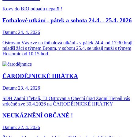
Kovy do BIO odpadu nepatří !
Fotbalové utkání - pátek a sobota 24.4. - 25.4. 2026
Datum:
24. 4. 2026
Ostrovan Vás zve na fotbalová utkání - v pátek 24.4. od 17:30 hrají
mladší žáci s týmem Broum, v sobotu 25.4. se utkají muži s týmem
Hostomic od 10:15 hod.
ČARODĚJNICKÉ HRÁTKA
Datum:
23. 4. 2026
SDH Zadní Třebaň, TJ Ostrovan a Obecní úřad Zadní Třebaň vás
srdečně zve 30.4.2026 na ČARODĚJNICKÉ HRÁTKY
NEUKÁZNĚNÍ OBČANÉ !
Datum:
22. 4. 2026