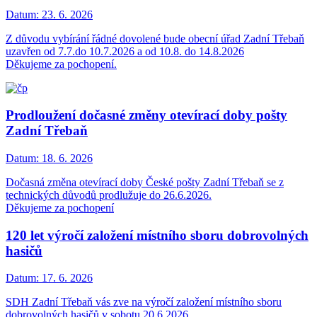
Datum:
23. 6. 2026
Z důvodu vybírání řádné dovolené bude obecní úřad Zadní Třebaň
uzavřen od 7.7.do 10.7.2026 a od 10.8. do 14.8.2026
Děkujeme za pochopení.
Prodloužení dočasné změny otevírací doby pošty
Zadní Třebaň
Datum:
18. 6. 2026
Dočasná změna otevírací doby České pošty Zadní Třebaň se z
technických důvodů prodlužuje do 26.6.2026.
Děkujeme za pochopení
120 let výročí založení místního sboru dobrovolných
hasičů
Datum:
17. 6. 2026
SDH Zadní Třebaň vás zve na výročí založení místního sboru
dobrovolných hasičů v sobotu 20.6.2026