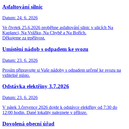
Asfaltování silnic
Datum:
24. 6. 2026
Ve čtvrtek 25.6.2026 proběhne asfaltování silnic v ulicích Na
Kaplanci, Na Vrážku, Na Chybě a Na Bořích.
Děkujeme za trpělivost.
Umístění nádob s odpadem ke svozu
Datum:
23. 6. 2026
Prosím připravujte si Vaše nádoby s odpadem určené ke svozu na
viditelné místo.
Odstávka elektřiny 3.7.2026
Datum:
23. 6. 2026
V pátek 3.července 2026 dojde k odstávce elektřiny od 7:30 do
12:00 hodin. Dané lokality naleznete v příloze.
Dovolená obecní úřad