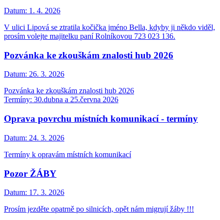
Datum:
1. 4. 2026
V ulici Lipová se ztratila kočička jméno Bella, kdyby ji někdo viděl,
prosím volejte majitelku paní Rolníkovou 723 023 136.
Pozvánka ke zkouškám znalosti hub 2026
Datum:
26. 3. 2026
Pozvánka ke zkouškám znalosti hub 2026
Termíny: 30.dubna a 25.června 2026
Oprava povrchu místních komunikací - termíny
Datum:
24. 3. 2026
Termíny k opravám místních komunikací
Pozor ŽÁBY
Datum:
17. 3. 2026
Prosím jezděte opatrně po silnicích, opět nám migrují žáby !!!