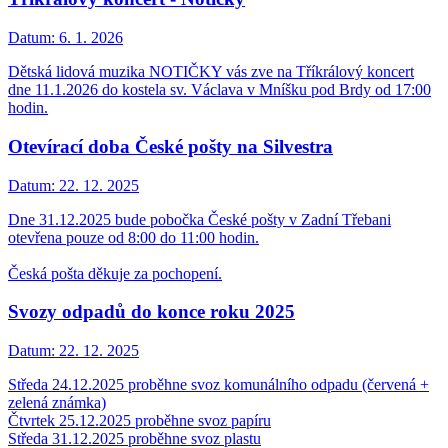
Datum:
6. 1. 2026
Dětská lidová muzika NOTIČKY vás zve na Tříkrálový koncert
dne 11.1.2026 do kostela sv. Václava v Mníšku pod Brdy od 17:00
hodin.
Otevírací doba České pošty na Silvestra
Datum:
22. 12. 2025
Dne 31.12.2025 bude pobočka České pošty v Zadní Třebani
otevřena pouze od 8:00 do 11:00 hodin.
Česká pošta děkuje za pochopení.
Svozy odpadů do konce roku 2025
Datum:
22. 12. 2025
Středa 24.12.2025 proběhne svoz komunálního odpadu (červená +
zelená známka)
Čtvrtek 25.12.2025 proběhne svoz papíru
Středa 31.12.2025 proběhne svoz plastu