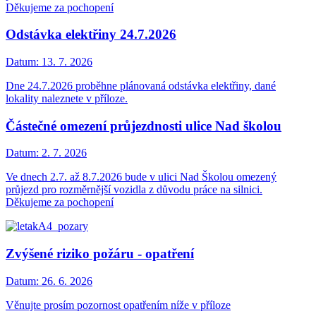
Děkujeme za pochopení
Odstávka elektřiny 24.7.2026
Datum:
13. 7. 2026
Dne 24.7.2026 proběhne plánovaná odstávka elektřiny, dané
lokality naleznete v příloze.
Částečné omezení průjezdnosti ulice Nad školou
Datum:
2. 7. 2026
Ve dnech 2.7. až 8.7.2026 bude v ulici Nad Školou omezený
průjezd pro rozměrnější vozidla z důvodu práce na silnici.
Děkujeme za pochopení
Zvýšené riziko požáru - opatření
Datum:
26. 6. 2026
Věnujte prosím pozornost opatřením níže v příloze