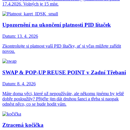
17.4.2026. Volných je 15 míst.
Upozornění na ukončení platnosti PID lítaček
Datum:
13. 4. 2026
Zkontrolujte si platnost vaší PID lítačky, ať si včas můžete zařídit
novou.
SWAP & POP-UP REUSE POINT v Zadní Třebani
Datum:
8. 4. 2026
Máte doma věci, které už nepoužíváte, ale někomu jinému by ještě
dobře posloužily? Přijďte jim dát druhou šanci a třeba si naopak
odnést něco, co se bude hodit vám.
Ztracená kočička