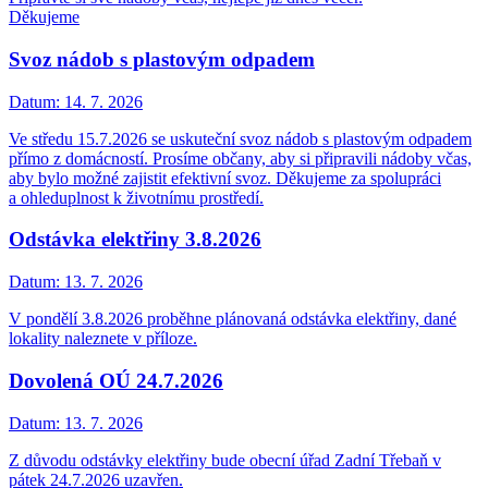
Děkujeme
Svoz nádob s plastovým odpadem
Datum:
14. 7. 2026
Ve středu 15.7.2026 se uskuteční svoz nádob s plastovým odpadem
přímo z domácností. Prosíme občany, aby si připravili nádoby včas,
aby bylo možné zajistit efektivní svoz. Děkujeme za spolupráci
a ohleduplnost k životnímu prostředí.
Odstávka elektřiny 3.8.2026
Datum:
13. 7. 2026
V pondělí 3.8.2026 proběhne plánovaná odstávka elektřiny, dané
lokality naleznete v příloze.
Dovolená OÚ 24.7.2026
Datum:
13. 7. 2026
Z důvodu odstávky elektřiny bude obecní úřad Zadní Třebaň v
pátek 24.7.2026 uzavřen.