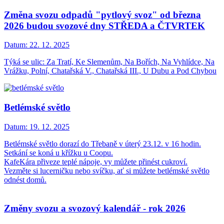
Změna svozu odpadů "pytlový svoz" od března
2026 budou svozové dny STŘEDA a ČTVRTEK
Datum:
22. 12. 2025
Týká se ulic: Za Tratí, Ke Slemenům, Na Bořích, Na Vyhlídce, Na
Vrážku, Polní, Chatařská V., Chatařská III., U Dubu a Pod Chybou
Betlémské světlo
Datum:
19. 12. 2025
Betlémské světlo dorazí do Třebaně v úterý 23.12. v 16 hodin.
Setkání se koná u křížku u Coopu.
KafeKára přiveze teplé nápoje, vy můžete přinést cukroví.
Vezměte si lucerničku nebo svíčku, ať si můžete betlémské světlo
odnést domů.
Změny svozu a svozový kalendář - rok 2026