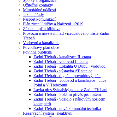
Spolky a organizace
Užitečné kontakty
Mimořádné události
Jak na úřady
Pasport komunikací
Plán zimní údržby a Nařízení 1⁄2019
Základní plán hřbitova
Provozní a návštěvní řád víceúčelového hřiště Zadní
Třebaň
Vodovod a kanalizace
Povodňový plán obce
Povinná publicita
Zadní Třebaň - kanalizace II. etapa
Zadní Třebaň - vodovod II. etapa
Zadní Třebaň - Lokalita U Dubu - vodovod
Zadní Třebaň - výstavba AT stanice
Zadní Třebaň - digitální povodňový plán
Zadní Třebaň - vodovod a kanalizace - ulice
Polní a V Třebcouni
Lávka přes Svinařský potok v Zadní Třebani
Zadní Třebaň - Požární přívěs pro hašení
Zadní Třebaň - vozidlo s hákovým nosičem
kontejnerů
Zadní Třebaň - nová komunální technika
Rezervační systém - neaktivní