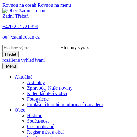
Rovnou na obsah
Rovnou na menu
Zadní Třebaň
+420 257 721 399
ou@zadnitreban.cz
Hledaný výraz
Hledat
rozšířené vyhledávání
Menu
Aktuálně
Aktuality
Zpravodaj Naše noviny
Kalendář akcí v obci
Fotogalerie
Přihlášení k odběru informací e-mailem
Obec
Historie
Současnost
Čestní občané
Registr měst a obcí