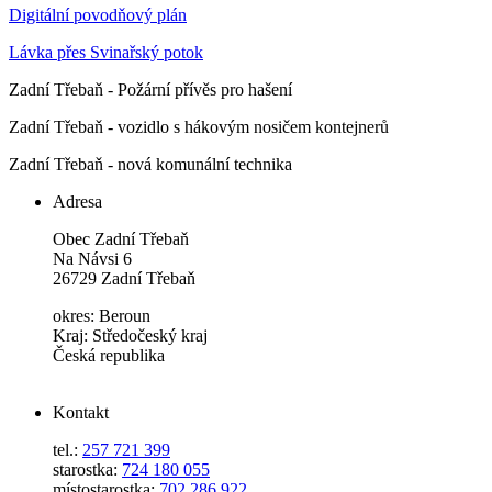
Digitální povodňový plán
Lávka přes Svinařský potok
Zadní Třebaň - Požární přívěs pro hašení
Zadní Třebaň - vozidlo s hákovým nosičem kontejnerů
Zadní Třebaň - nová komunální technika
Adresa
Obec Zadní Třebaň
Na Návsi 6
26729 Zadní Třebaň
okres: Beroun
Kraj: Středočeský kraj
Česká republika
Kontakt
tel.:
257 721 399
starostka:
724 180 055
místostarostka:
702 286 922