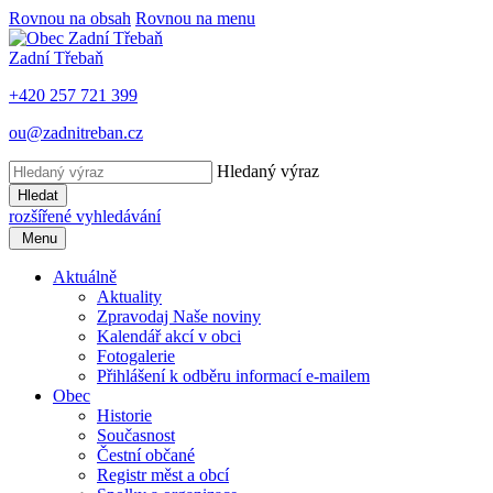
Rovnou na obsah
Rovnou na menu
Zadní Třebaň
+420 257 721 399
ou@zadnitreban.cz
Hledaný výraz
Hledat
rozšířené vyhledávání
Menu
Aktuálně
Aktuality
Zpravodaj Naše noviny
Kalendář akcí v obci
Fotogalerie
Přihlášení k odběru informací e-mailem
Obec
Historie
Současnost
Čestní občané
Registr měst a obcí