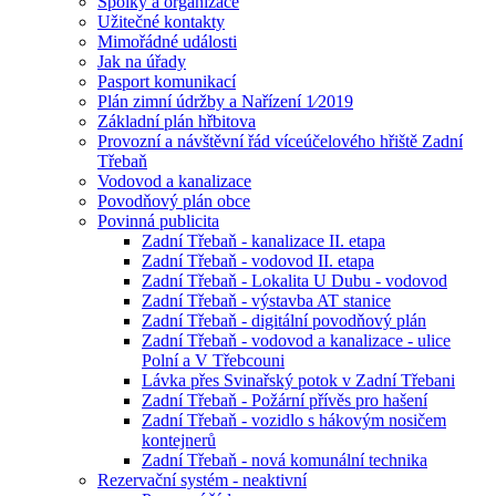
Spolky a organizace
Užitečné kontakty
Mimořádné události
Jak na úřady
Pasport komunikací
Plán zimní údržby a Nařízení 1⁄2019
Základní plán hřbitova
Provozní a návštěvní řád víceúčelového hřiště Zadní
Třebaň
Vodovod a kanalizace
Povodňový plán obce
Povinná publicita
Zadní Třebaň - kanalizace II. etapa
Zadní Třebaň - vodovod II. etapa
Zadní Třebaň - Lokalita U Dubu - vodovod
Zadní Třebaň - výstavba AT stanice
Zadní Třebaň - digitální povodňový plán
Zadní Třebaň - vodovod a kanalizace - ulice
Polní a V Třebcouni
Lávka přes Svinařský potok v Zadní Třebani
Zadní Třebaň - Požární přívěs pro hašení
Zadní Třebaň - vozidlo s hákovým nosičem
kontejnerů
Zadní Třebaň - nová komunální technika
Rezervační systém - neaktivní