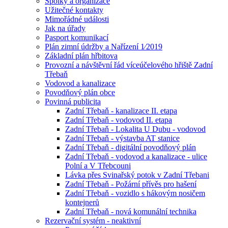
Spolky a organizace
Užitečné kontakty
Mimořádné události
Jak na úřady
Pasport komunikací
Plán zimní údržby a Nařízení 1⁄2019
Základní plán hřbitova
Provozní a návštěvní řád víceúčelového hřiště Zadní
Třebaň
Vodovod a kanalizace
Povodňový plán obce
Povinná publicita
Zadní Třebaň - kanalizace II. etapa
Zadní Třebaň - vodovod II. etapa
Zadní Třebaň - Lokalita U Dubu - vodovod
Zadní Třebaň - výstavba AT stanice
Zadní Třebaň - digitální povodňový plán
Zadní Třebaň - vodovod a kanalizace - ulice
Polní a V Třebcouni
Lávka přes Svinařský potok v Zadní Třebani
Zadní Třebaň - Požární přívěs pro hašení
Zadní Třebaň - vozidlo s hákovým nosičem
kontejnerů
Zadní Třebaň - nová komunální technika
Rezervační systém - neaktivní