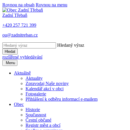
Rovnou na obsah
Rovnou na menu
Zadní Třebaň
+420 257 721 399
ou@zadnitreban.cz
Hledaný výraz
Hledat
rozšířené vyhledávání
Menu
Aktuálně
Aktuality
Zpravodaj Naše noviny
Kalendář akcí v obci
Fotogalerie
Přihlášení k odběru informací e-mailem
Obec
Historie
Současnost
Čestní občané
Registr měst a obcí