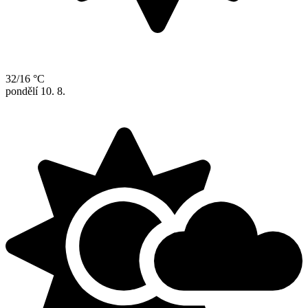
32/16 °C
pondělí
10. 8.