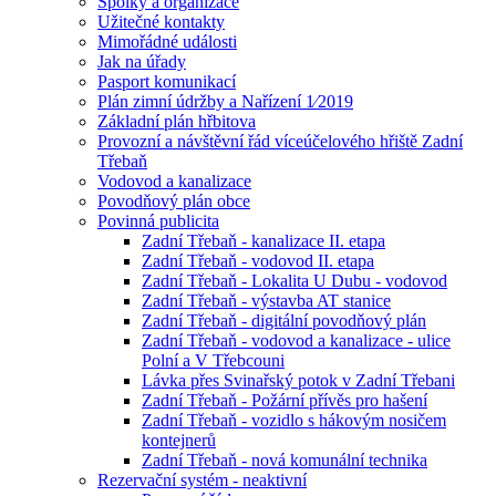
Spolky a organizace
Užitečné kontakty
Mimořádné události
Jak na úřady
Pasport komunikací
Plán zimní údržby a Nařízení 1⁄2019
Základní plán hřbitova
Provozní a návštěvní řád víceúčelového hřiště Zadní
Třebaň
Vodovod a kanalizace
Povodňový plán obce
Povinná publicita
Zadní Třebaň - kanalizace II. etapa
Zadní Třebaň - vodovod II. etapa
Zadní Třebaň - Lokalita U Dubu - vodovod
Zadní Třebaň - výstavba AT stanice
Zadní Třebaň - digitální povodňový plán
Zadní Třebaň - vodovod a kanalizace - ulice
Polní a V Třebcouni
Lávka přes Svinařský potok v Zadní Třebani
Zadní Třebaň - Požární přívěs pro hašení
Zadní Třebaň - vozidlo s hákovým nosičem
kontejnerů
Zadní Třebaň - nová komunální technika
Rezervační systém - neaktivní