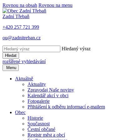
Rovnou na obsah
Rovnou na menu
Zadní Třebaň
+420 257 721 399
ou@zadnitreban.cz
Hledaný výraz
Hledat
rozšířené vyhledávání
Menu
Aktuálně
Aktuality
Zpravodaj Naše noviny
Kalendář akcí v obci
Fotogalerie
Přihlášení k odběru informací e-mailem
Obec
Historie
Současnost
Čestní občané
Registr měst a obcí