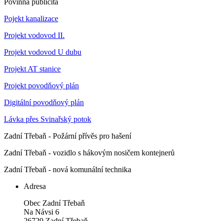
Povinná publicita
Pojekt kanalizace
Projekt vodovod II.
Projekt vodovod U dubu
Projekt AT stanice
Projekt povodňový plán
Digitální povodňový plán
Lávka přes Svinařský potok
Zadní Třebaň - Požární přívěs pro hašení
Zadní Třebaň - vozidlo s hákovým nosičem kontejnerů
Zadní Třebaň - nová komunální technika
Adresa
Obec Zadní Třebaň
Na Návsi 6
26729 Zadní Třebaň