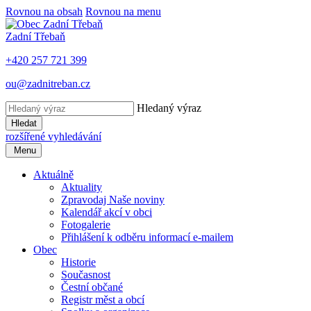
Rovnou na obsah
Rovnou na menu
Zadní Třebaň
+420 257 721 399
ou@zadnitreban.cz
Hledaný výraz
Hledat
rozšířené vyhledávání
Menu
Aktuálně
Aktuality
Zpravodaj Naše noviny
Kalendář akcí v obci
Fotogalerie
Přihlášení k odběru informací e-mailem
Obec
Historie
Současnost
Čestní občané
Registr měst a obcí