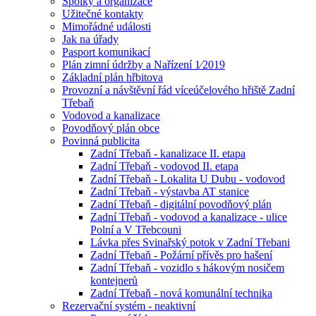
Spolky a organizace
Užitečné kontakty
Mimořádné události
Jak na úřady
Pasport komunikací
Plán zimní údržby a Nařízení 1⁄2019
Základní plán hřbitova
Provozní a návštěvní řád víceúčelového hřiště Zadní
Třebaň
Vodovod a kanalizace
Povodňový plán obce
Povinná publicita
Zadní Třebaň - kanalizace II. etapa
Zadní Třebaň - vodovod II. etapa
Zadní Třebaň - Lokalita U Dubu - vodovod
Zadní Třebaň - výstavba AT stanice
Zadní Třebaň - digitální povodňový plán
Zadní Třebaň - vodovod a kanalizace - ulice
Polní a V Třebcouni
Lávka přes Svinařský potok v Zadní Třebani
Zadní Třebaň - Požární přívěs pro hašení
Zadní Třebaň - vozidlo s hákovým nosičem
kontejnerů
Zadní Třebaň - nová komunální technika
Rezervační systém - neaktivní