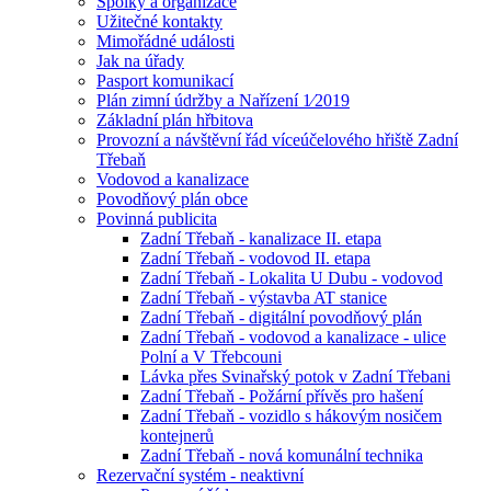
Spolky a organizace
Užitečné kontakty
Mimořádné události
Jak na úřady
Pasport komunikací
Plán zimní údržby a Nařízení 1⁄2019
Základní plán hřbitova
Provozní a návštěvní řád víceúčelového hřiště Zadní
Třebaň
Vodovod a kanalizace
Povodňový plán obce
Povinná publicita
Zadní Třebaň - kanalizace II. etapa
Zadní Třebaň - vodovod II. etapa
Zadní Třebaň - Lokalita U Dubu - vodovod
Zadní Třebaň - výstavba AT stanice
Zadní Třebaň - digitální povodňový plán
Zadní Třebaň - vodovod a kanalizace - ulice
Polní a V Třebcouni
Lávka přes Svinařský potok v Zadní Třebani
Zadní Třebaň - Požární přívěs pro hašení
Zadní Třebaň - vozidlo s hákovým nosičem
kontejnerů
Zadní Třebaň - nová komunální technika
Rezervační systém - neaktivní