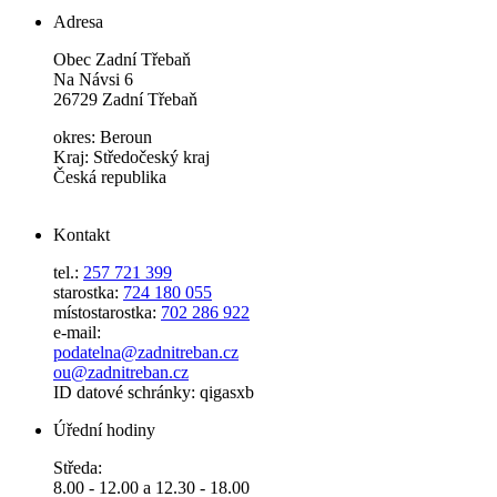
Adresa
Obec Zadní Třebaň
Na Návsi 6
26729 Zadní Třebaň
okres: Beroun
Kraj: Středočeský kraj
Česká republika
Kontakt
tel.:
257 721 399
starostka:
724 180 055
místostarostka:
702 286 922
e-mail:
podatelna@zadnitreban.cz
ou@zadnitreban.cz
ID datové schránky: qigasxb
Úřední hodiny
Středa:
8.00 - 12.00 a 12.30 - 18.00