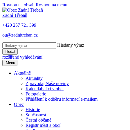
Rovnou na obsah
Rovnou na menu
Zadní Třebaň
+420 257 721 399
ou@zadnitreban.cz
Hledaný výraz
Hledat
rozšířené vyhledávání
Menu
Aktuálně
Aktuality
Zpravodaj Naše noviny
Kalendář akcí v obci
Fotogalerie
Přihlášení k odběru informací e-mailem
Obec
Historie
Současnost
Čestní občané
Registr měst a obcí