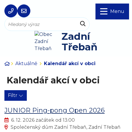
Rovnou na obsah
Rovnou na menu
+420 257 721 399
ou@zadnitreban.cz
Menu
Hledat
Zadní
Třebaň
Úvodní stránka
Aktuálně
Kalendář akcí v obci
Kalendář akcí v obci
Filtr
JUNIOR Ping-pong Open 2026
Kdy:
6. 12. 2026 začátek od 13:00
Kde:
Společenský dům Zadní Třebaň, Zadní Třebaň