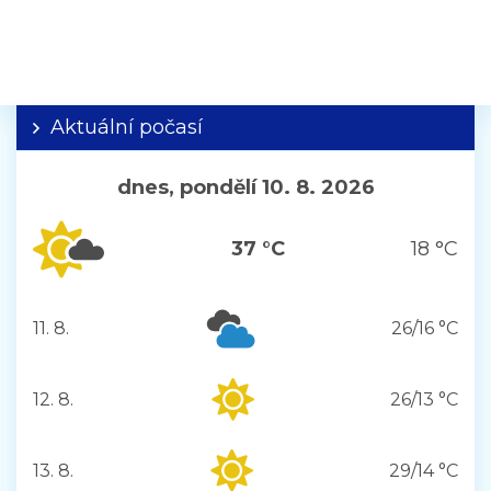
Aktuální počasí
dnes, pondělí 10. 8. 2026
37 °C
18 °C
11. 8.
26/16 °C
úterý
12. 8.
26/13 °C
středa
13. 8.
29/14 °C
čtvrtek