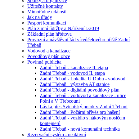
Spolky a organizace
Užitečné kontakty
Mimořádné události
Jak na úřady
Pasport komunikací
Plán zimní údržby a Nařízení 1⁄2019
Základní plán hřbitova
Provozní a návštěvní řád víceúčelového hřiště Zadní
Třebaň
Vodovod a kanalizace
Povodňový plán obce
Povinná publicita
Zadní Třebaň - kanalizace II. etapa
Zadní Třebaň - vodovod II. etapa
Zadní Třebaň - Lokalita U Dubu - vodovod
Zadní Třebaň - výstavba AT stanice
Zadní Třebaň - digitální povodňový plán
Zadní Třebaň - vodovod a kanalizace - ulice
Polní a V Třebcouni
Lávka přes Svinařský potok v Zadní Třebani
Zadní Třebaň - Požární přívěs pro hašení
Zadní Třebaň - vozidlo s hákovým nosičem
kontejnerů
Zadní Třebaň - nová komunální technika
Rezervační systém - neaktivní