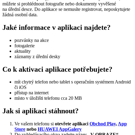
můžete si prohlédnout fotografie nebo dokumenty vyvěšené
na úřední desce. Do aplikace se nemusíte registrovat, neposkytujete
žádná osobní data.
Jaké informace v aplikaci najdete?
pozvánky na akce
fotogalerie
aktuality
záznamy z úřední desky
Co k aktivaci aplikace potřebujete?
mít chytrý telefon nebo tablet s operačním systémem Android
či iOS
přístup na internet
místo v úložišti telefonu cca 20 MB
Jak si aplikaci stáhnout?
Ve vašem telefonu si
otevřete aplikaci
Obchod Play
,
App
Store
nebo
HUAWEI AppGalery
Do vyhledávacího okna zadejte název
„V OBRAZE“.