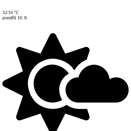
32/16 °C
pondělí
10. 8.