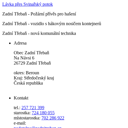
Lávka přes Svinařský potok
Zadní Třebaň - Požární přívěs pro hašení
Zadní Třebaň - vozidlo s hákovým nosičem kontejnerů
Zadní Třebaň - nová komunální technika
Adresa
Obec Zadní Třebaň
Na Návsi 6
26729 Zadní Třebaň
okres: Beroun
Kraj: Středočeský kraj
Česká republika
Kontakt
tel.:
257 721 399
starostka:
724 180 055
místostarostka:
702 286 922
e-mail: