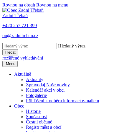
Rovnou na obsah
Rovnou na menu
Zadní Třebaň
+420 257 721 399
ou@zadnitreban.cz
Hledaný výraz
Hledat
rozšířené vyhledávání
Menu
Aktuálně
Aktuality
Zpravodaj Naše noviny
Kalendář akcí v obci
Fotogalerie
Přihlášení k odběru informací e-mailem
Obec
Historie
Současnost
Čestní občané
Registr měst a obcí