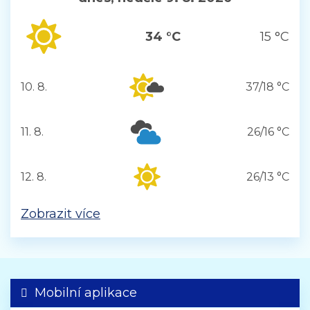
34 °C
15 °C
10. 8.
37/18 °C
pondělí
11. 8.
26/16 °C
úterý
12. 8.
26/13 °C
středa
Zobrazit více
Mobilní aplikace