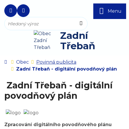
Rovnou na obsah
Rovnou na menu
+420 257 721 399
ou@zadnitreban.cz
Menu
Hledat
Zadní
Třebaň
Úvodní stránka
Obec
Povinná publicita
Zadní Třebaň - digitální povodňový plán
Zadní Třebaň - digitální
povodňový plán
Zpracování digitálního povodňového plánu