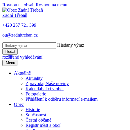
Rovnou na obsah
Rovnou na menu
Zadní Třebaň
+420 257 721 399
ou@zadnitreban.cz
Hledaný výraz
Hledat
rozšířené vyhledávání
Menu
Aktuálně
Aktuality
Zpravodaj Naše noviny
Kalendář akcí v obci
Fotogalerie
Přihlášení k odběru informací e-mailem
Obec
Historie
Současnost
Čestní občané
Registr měst a obcí