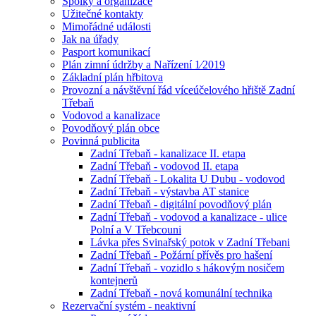
Spolky a organizace
Užitečné kontakty
Mimořádné události
Jak na úřady
Pasport komunikací
Plán zimní údržby a Nařízení 1⁄2019
Základní plán hřbitova
Provozní a návštěvní řád víceúčelového hřiště Zadní
Třebaň
Vodovod a kanalizace
Povodňový plán obce
Povinná publicita
Zadní Třebaň - kanalizace II. etapa
Zadní Třebaň - vodovod II. etapa
Zadní Třebaň - Lokalita U Dubu - vodovod
Zadní Třebaň - výstavba AT stanice
Zadní Třebaň - digitální povodňový plán
Zadní Třebaň - vodovod a kanalizace - ulice
Polní a V Třebcouni
Lávka přes Svinařský potok v Zadní Třebani
Zadní Třebaň - Požární přívěs pro hašení
Zadní Třebaň - vozidlo s hákovým nosičem
kontejnerů
Zadní Třebaň - nová komunální technika
Rezervační systém - neaktivní