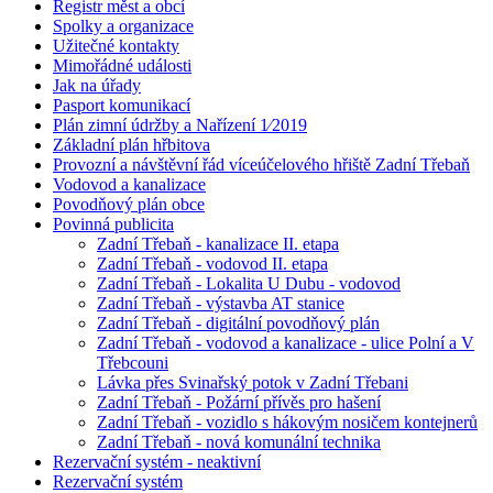
Registr měst a obcí
Spolky a organizace
Užitečné kontakty
Mimořádné události
Jak na úřady
Pasport komunikací
Plán zimní údržby a Nařízení 1⁄2019
Základní plán hřbitova
Provozní a návštěvní řád víceúčelového hřiště Zadní Třebaň
Vodovod a kanalizace
Povodňový plán obce
Povinná publicita
Zadní Třebaň - kanalizace II. etapa
Zadní Třebaň - vodovod II. etapa
Zadní Třebaň - Lokalita U Dubu - vodovod
Zadní Třebaň - výstavba AT stanice
Zadní Třebaň - digitální povodňový plán
Zadní Třebaň - vodovod a kanalizace - ulice Polní a V
Třebcouni
Lávka přes Svinařský potok v Zadní Třebani
Zadní Třebaň - Požární přívěs pro hašení
Zadní Třebaň - vozidlo s hákovým nosičem kontejnerů
Zadní Třebaň - nová komunální technika
Rezervační systém - neaktivní
Rezervační systém