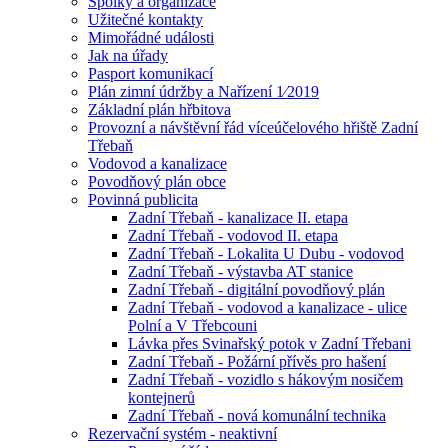
Spolky a organizace
Užitečné kontakty
Mimořádné události
Jak na úřady
Pasport komunikací
Plán zimní údržby a Nařízení 1⁄2019
Základní plán hřbitova
Provozní a návštěvní řád víceúčelového hřiště Zadní
Třebaň
Vodovod a kanalizace
Povodňový plán obce
Povinná publicita
Zadní Třebaň - kanalizace II. etapa
Zadní Třebaň - vodovod II. etapa
Zadní Třebaň - Lokalita U Dubu - vodovod
Zadní Třebaň - výstavba AT stanice
Zadní Třebaň - digitální povodňový plán
Zadní Třebaň - vodovod a kanalizace - ulice
Polní a V Třebcouni
Lávka přes Svinařský potok v Zadní Třebani
Zadní Třebaň - Požární přívěs pro hašení
Zadní Třebaň - vozidlo s hákovým nosičem
kontejnerů
Zadní Třebaň - nová komunální technika
Rezervační systém - neaktivní