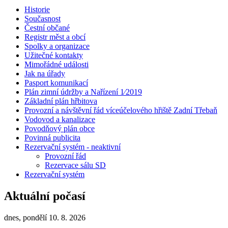
Historie
Současnost
Čestní občané
Registr měst a obcí
Spolky a organizace
Užitečné kontakty
Mimořádné události
Jak na úřady
Pasport komunikací
Plán zimní údržby a Nařízení 1⁄2019
Základní plán hřbitova
Provozní a návštěvní řád víceúčelového hřiště Zadní Třebaň
Vodovod a kanalizace
Povodňový plán obce
Povinná publicita
Rezervační systém - neaktivní
Provozní řád
Rezervace sálu SD
Rezervační systém
Aktuální počasí
dnes, pondělí 10. 8. 2026