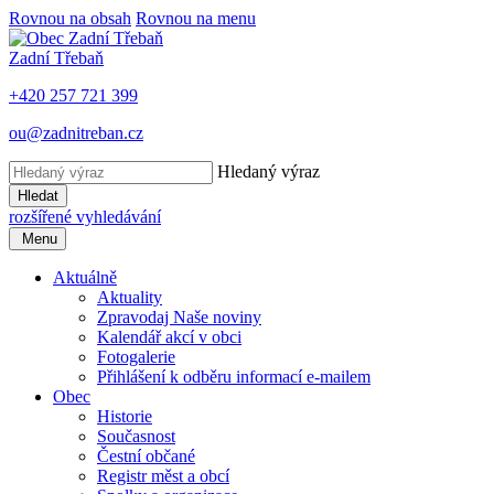
Rovnou na obsah
Rovnou na menu
Zadní Třebaň
+420 257 721 399
ou@zadnitreban.cz
Hledaný výraz
Hledat
rozšířené vyhledávání
Menu
Aktuálně
Aktuality
Zpravodaj Naše noviny
Kalendář akcí v obci
Fotogalerie
Přihlášení k odběru informací e-mailem
Obec
Historie
Současnost
Čestní občané
Registr měst a obcí