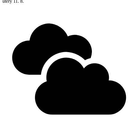
úterý
11. 8.