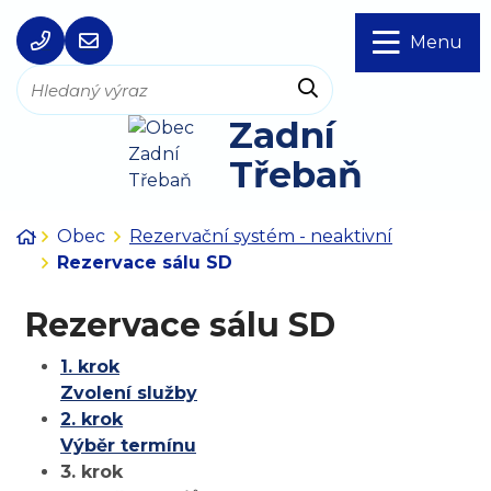
Rovnou na obsah
Rovnou na menu
+420 257 721 399
ou@zadnitreban.cz
Menu
Hledat
Zadní
Třebaň
Úvodní stránka
Obec
Rezervační systém - neaktivní
Rezervace sálu SD
Rezervace sálu SD
1. krok
Zvolení služby
2. krok
Výběr termínu
3. krok