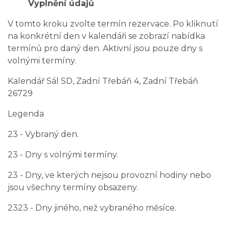
Vyplnění údajů
V tomto kroku zvolte termín rezervace. Po kliknutí
na konkrétní den v kalendáři se zobrazí nabídka
termínů pro daný den. Aktivní jsou pouze dny s
volnými termíny.
Kalendář
Sál SD, Zadní Třebáň 4, Zadní Třebáň
26729
Legenda
23
- Vybraný den.
23
- Dny s volnými termíny.
23
- Dny, ve kterých nejsou provozní hodiny nebo
jsou všechny termíny obsazeny.
23
23
- Dny jiného, než vybraného měsíce.