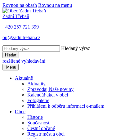
Rovnou na obsah
Rovnou na menu
Zadní Třebaň
+420 257 721 399
ou@zadnitreban.cz
Hledaný výraz
Hledat
rozšířené vyhledávání
Menu
Aktuálně
Aktuality
Zpravodaj Naše noviny
Kalendář akcí v obci
Fotogalerie
Přihlášení k odběru informací e-mailem
Obec
Historie
Současnost
Čestní občané
Registr měst a obcí