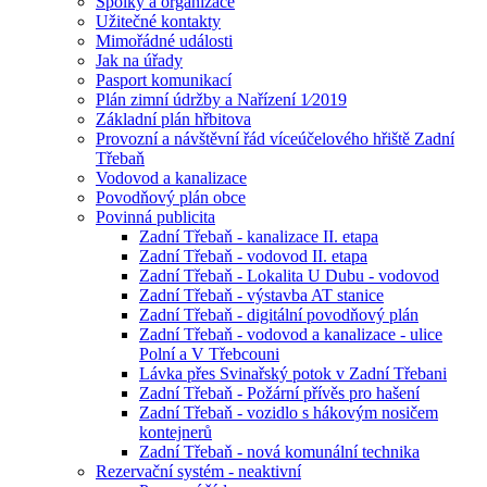
Spolky a organizace
Užitečné kontakty
Mimořádné události
Jak na úřady
Pasport komunikací
Plán zimní údržby a Nařízení 1⁄2019
Základní plán hřbitova
Provozní a návštěvní řád víceúčelového hřiště Zadní
Třebaň
Vodovod a kanalizace
Povodňový plán obce
Povinná publicita
Zadní Třebaň - kanalizace II. etapa
Zadní Třebaň - vodovod II. etapa
Zadní Třebaň - Lokalita U Dubu - vodovod
Zadní Třebaň - výstavba AT stanice
Zadní Třebaň - digitální povodňový plán
Zadní Třebaň - vodovod a kanalizace - ulice
Polní a V Třebcouni
Lávka přes Svinařský potok v Zadní Třebani
Zadní Třebaň - Požární přívěs pro hašení
Zadní Třebaň - vozidlo s hákovým nosičem
kontejnerů
Zadní Třebaň - nová komunální technika
Rezervační systém - neaktivní