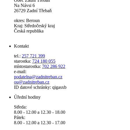
Obec Zadní Třebaň
Na Návsi 6
26729 Zadní Třebaň
okres: Beroun
Kraj: Středočeský kraj
Česká republika
Kontakt
tel.:
257 721 399
starostka:
724 180 055
místostarostka:
702 286 922
e-mail:
podatelna@zadnitreban.cz
ou@zadnitreban.cz
ID datové schránky: qigasxb
Úřední hodiny
Středa:
8.00 - 12.00 a 12.30 - 18.00
Pátek:
8.00 - 12.00 a 12.30 - 17.00