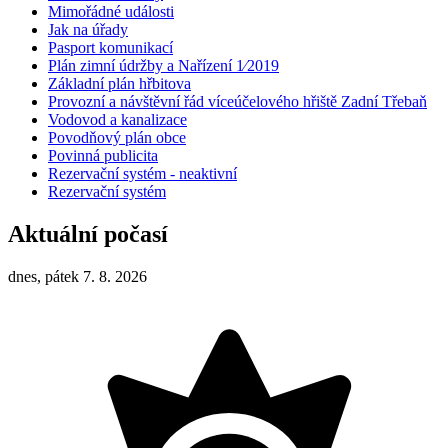
Mimořádné události
Jak na úřady
Pasport komunikací
Plán zimní údržby a Nařízení 1⁄2019
Základní plán hřbitova
Provozní a návštěvní řád víceúčelového hřiště Zadní Třebaň
Vodovod a kanalizace
Povodňový plán obce
Povinná publicita
Rezervační systém - neaktivní
Rezervační systém
Aktuální počasí
dnes, pátek 7. 8. 2026