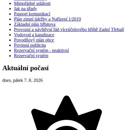
Mimořádné události
Jak na úřady
Pasport komunikací
Plán zimní údržby a Nařízení 1⁄2019
Základní plán hřbitova
Provozní a návštěvní řád víceúčelového hřiště Zadní Třebaň
Vodovod a kanalizace
Povodňový plán obce
Povinná publicita
Rezervační systém - neaktivní
Rezervační systém
Aktuální počasí
dnes, pátek 7. 8. 2026