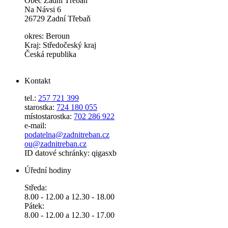
Obec Zadní Třebaň
Na Návsi 6
26729 Zadní Třebaň
okres: Beroun
Kraj: Středočeský kraj
Česká republika
Kontakt
tel.:
257 721 399
starostka:
724 180 055
místostarostka:
702 286 922
e-mail:
podatelna@zadnitreban.cz
ou@zadnitreban.cz
ID datové schránky: qigasxb
Úřední hodiny
Středa:
8.00 - 12.00 a 12.30 - 18.00
Pátek:
8.00 - 12.00 a 12.30 - 17.00