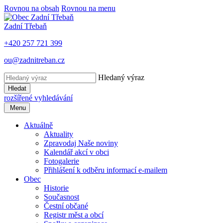
Rovnou na obsah
Rovnou na menu
Zadní Třebaň
+420 257 721 399
ou@zadnitreban.cz
Hledaný výraz
Hledat
rozšířené vyhledávání
Menu
Aktuálně
Aktuality
Zpravodaj Naše noviny
Kalendář akcí v obci
Fotogalerie
Přihlášení k odběru informací e-mailem
Obec
Historie
Současnost
Čestní občané
Registr měst a obcí