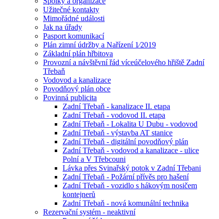
Spolky a organizace
Užitečné kontakty
Mimořádné události
Jak na úřady
Pasport komunikací
Plán zimní údržby a Nařízení 1⁄2019
Základní plán hřbitova
Provozní a návštěvní řád víceúčelového hřiště Zadní
Třebaň
Vodovod a kanalizace
Povodňový plán obce
Povinná publicita
Zadní Třebaň - kanalizace II. etapa
Zadní Třebaň - vodovod II. etapa
Zadní Třebaň - Lokalita U Dubu - vodovod
Zadní Třebaň - výstavba AT stanice
Zadní Třebaň - digitální povodňový plán
Zadní Třebaň - vodovod a kanalizace - ulice
Polní a V Třebcouni
Lávka přes Svinařský potok v Zadní Třebani
Zadní Třebaň - Požární přívěs pro hašení
Zadní Třebaň - vozidlo s hákovým nosičem
kontejnerů
Zadní Třebaň - nová komunální technika
Rezervační systém - neaktivní