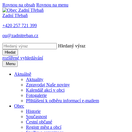
Rovnou na obsah
Rovnou na menu
Zadní Třebaň
+420 257 721 399
ou@zadnitreban.cz
Hledaný výraz
Hledat
rozšířené vyhledávání
Menu
Aktuálně
Aktuality
Zpravodaj Naše noviny
Kalendář akcí v obci
Fotogalerie
Přihlášení k odběru informací e-mailem
Obec
Historie
Současnost
Čestní občané
Registr měst a obcí