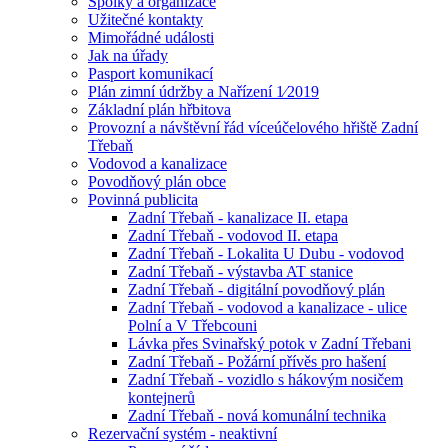
Spolky a organizace
Užitečné kontakty
Mimořádné události
Jak na úřady
Pasport komunikací
Plán zimní údržby a Nařízení 1⁄2019
Základní plán hřbitova
Provozní a návštěvní řád víceúčelového hřiště Zadní
Třebaň
Vodovod a kanalizace
Povodňový plán obce
Povinná publicita
Zadní Třebaň - kanalizace II. etapa
Zadní Třebaň - vodovod II. etapa
Zadní Třebaň - Lokalita U Dubu - vodovod
Zadní Třebaň - výstavba AT stanice
Zadní Třebaň - digitální povodňový plán
Zadní Třebaň - vodovod a kanalizace - ulice
Polní a V Třebcouni
Lávka přes Svinařský potok v Zadní Třebani
Zadní Třebaň - Požární přívěs pro hašení
Zadní Třebaň - vozidlo s hákovým nosičem
kontejnerů
Zadní Třebaň - nová komunální technika
Rezervační systém - neaktivní