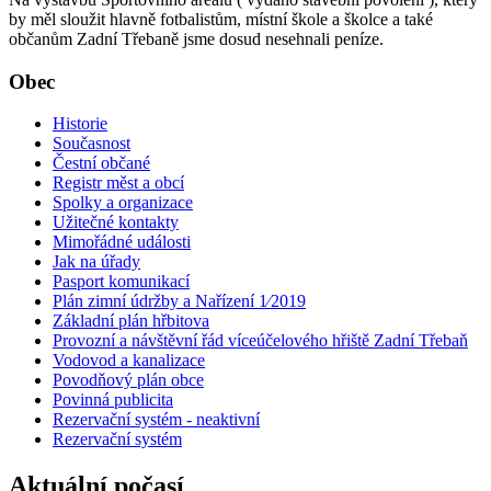
by měl sloužit hlavně fotbalistům, místní škole a školce a také
občanům Zadní Třebaně jsme dosud nesehnali peníze.
Obec
Historie
Současnost
Čestní občané
Registr měst a obcí
Spolky a organizace
Užitečné kontakty
Mimořádné události
Jak na úřady
Pasport komunikací
Plán zimní údržby a Nařízení 1⁄2019
Základní plán hřbitova
Provozní a návštěvní řád víceúčelového hřiště Zadní Třebaň
Vodovod a kanalizace
Povodňový plán obce
Povinná publicita
Rezervační systém - neaktivní
Rezervační systém
Aktuální počasí