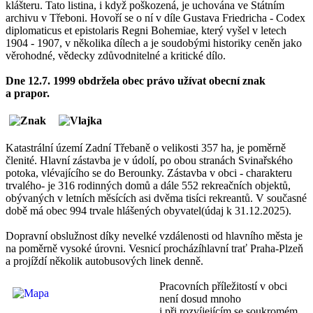
klášteru. Tato listina, i když poškozená, je uchována ve Státním
archivu v Třeboni. Hovoří se o ní v díle Gustava Friedricha - Codex
diplomaticus et epistolaris Regni Bohemiae, který vyšel v letech
1904 - 1907, v několika dílech a je soudobými historiky ceněn jako
věrohodné, vědecky zdůvodnitelné a kritické dílo.
Dne 12.7. 1999 obdržela obec právo užívat obecní znak
a prapor.
Katastrální území Zadní Třebaně o velikosti 357 ha, je poměrně
členité. Hlavní zástavba je v údolí, po obou stranách Svinařského
potoka, vlévajícího se do Berounky. Zástavba v obci - charakteru
trvalého- je 316 rodinných domů a dále 552 rekreačních objektů,
obývaných v letních měsících asi dvěma tisíci rekreantů. V současné
době má obec 994 trvale hlášených obyvatel(údaj k 31.12.2025).
Dopravní obslužnost díky nevelké vzdálenosti od hlavního města je
na poměrně vysoké úrovni. Vesnicí procházíhlavní trať Praha-Plzeň
a projíždí několik autobusových linek denně.
Pracovních příležitostí v obci
není dosud mnoho
i při rozvíjejícím se soukromém