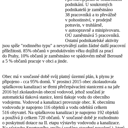
podnikání. U soukromých
podnikatelů je zaměstnáno
38 pracovníků a to převážně
v pohostinství, v prodejně
potravin, v truhlárně,
v autoopravně a minipivovaru.
OÚ zaměstnává 5 pracovníků.
Ostatní podnikatelské aktivity
jsou spíše "rodinného typu" a nevytvářejí zatím žádné další pracovní
příležitosti. 85% občanů v produktivním věku dojíždí za prací
do Prahy, 10% občanů je zaměstnáno ve spádovém městě Berouně
a 5 % občanů pracuje v obci a jinde.
Obec má v současné době svůj platný územní plán, k plynu je
připojeno - cca 95% domů. V prosinci 2015 obec zkolaudovala
splaškovou kanalizaci se třemi přečerpávacími stanicemi a na jaře
2016 byl zkolaudován obecní vodovod, jehož součástí je
automatická tlaková stanice, která tlakuje vodu do obecního
vodojemu. Vodovod a kanalizaci provozuje obec. K obecnímu
vodovodu je napojeno 116 objektů a vodu odebírá celkem
516 obyvatel. Na splaškovou kanalizaci je napojeno 192 objektů
a používá ji celkem 720 občanů. V současné době je rozhodnuto
o poskytnutí dotace na II. etapu výstavby vodovodu a kanalizace.
Na výstavbu Sportovního areálu ( vydáno stavební povolení ), který