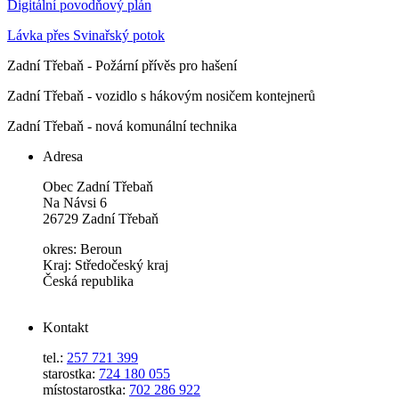
Digitální povodňový plán
Lávka přes Svinařský potok
Zadní Třebaň - Požární přívěs pro hašení
Zadní Třebaň - vozidlo s hákovým nosičem kontejnerů
Zadní Třebaň - nová komunální technika
Adresa
Obec Zadní Třebaň
Na Návsi 6
26729 Zadní Třebaň
okres: Beroun
Kraj: Středočeský kraj
Česká republika
Kontakt
tel.:
257 721 399
starostka:
724 180 055
místostarostka:
702 286 922