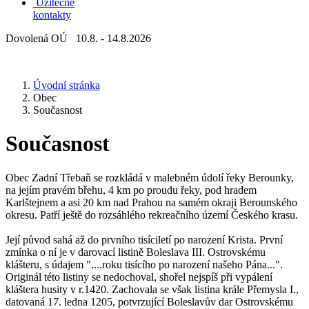
Užitečné
kontakty
Dovolená OÚ 10.8. - 14.8.2026
Úvodní stránka
Obec
Současnost
Současnost
Obec Zadní Třebaň se rozkládá v malebném údolí řeky Berounky,
na jejím pravém břehu, 4 km po proudu řeky, pod hradem
Karlštejnem a asi 20 km nad Prahou na samém okraji Berounského
okresu. Patří ještě do rozsáhlého rekreačního území Českého krasu.
Její původ sahá až do prvního tisíciletí po narození Krista. První
zmínka o ní je v darovací listině Boleslava III. Ostrovskému
klášteru, s údajem "....roku tisícího po narození našeho Pána...".
Originál této listiny se nedochoval, shořel nejspíš při vypálení
kláštera husity v r.1420. Zachovala se však listina krále Přemysla I.,
datovaná 17. ledna 1205, potvrzující Boleslavův dar Ostrovskému