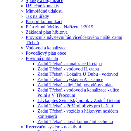
Spolky a organizace
Užitečné kontakty
Mimořádné události
Jak na úřady
Pasport komunikací
Plán zimní údržby a Nařízení 1⁄2019
Základní plán hřbitova
Provozní a návštěvní řád víceúčelového hřiště Zadní
Třebaň
Vodovod a kanalizace
Povodňový plán obce
Povinná publicita
Zadní Třebaň - kanalizace II. etapa
Zadní Třebaň - vodovod II. etapa
Zadní Třebaň - Lokalita U Dubu - vodovod
Zadní Třebaň - výstavba AT stanice
Zadní Třebaň - digitální povodňový plán
Zadní Třebaň - vodovod a kanalizace - ulice
Polní a V Třebcouni
Lávka přes Svinařský potok v Zadní Třebani
Zadní Třebaň - Požární přívěs pro hašení
Zadní Třebaň - vozidlo s hákovým nosičem
kontejnerů
Zadní Třebaň - nová komunální technika
Rezervační systém - neaktivní