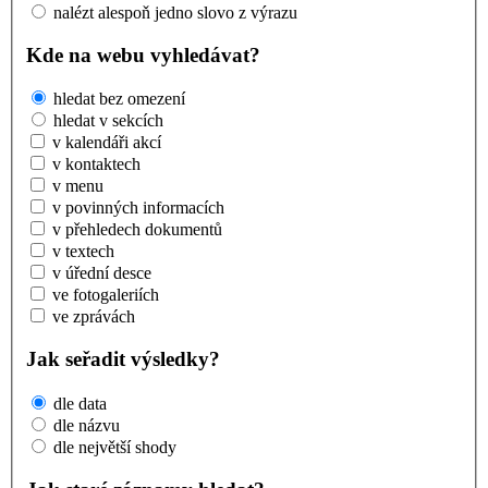
nalézt alespoň jedno slovo z výrazu
Kde na webu vyhledávat?
hledat bez omezení
hledat v sekcích
v kalendáři akcí
v kontaktech
v menu
v povinných informacích
v přehledech dokumentů
v textech
v úřední desce
ve fotogaleriích
ve zprávách
Jak seřadit výsledky?
dle data
dle názvu
dle největší shody