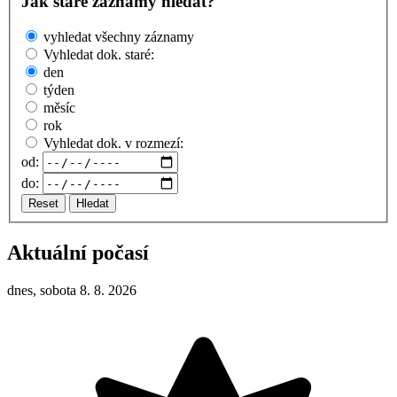
Jak staré záznamy hledat?
vyhledat všechny záznamy
Vyhledat dok. staré:
den
týden
měsíc
rok
Vyhledat dok. v rozmezí:
od:
do:
Reset
Hledat
Aktuální počasí
dnes, sobota 8. 8. 2026