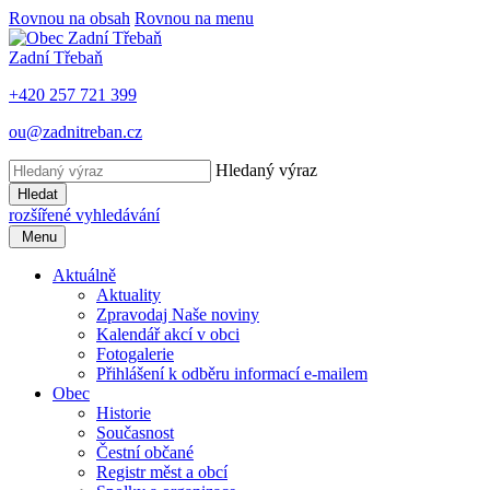
Rovnou na obsah
Rovnou na menu
Zadní Třebaň
+420 257 721 399
ou@zadnitreban.cz
Hledaný výraz
Hledat
rozšířené vyhledávání
Menu
Aktuálně
Aktuality
Zpravodaj Naše noviny
Kalendář akcí v obci
Fotogalerie
Přihlášení k odběru informací e-mailem
Obec
Historie
Současnost
Čestní občané
Registr měst a obcí