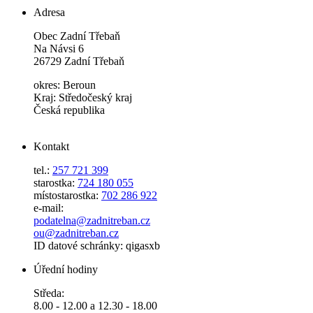
Adresa
Obec Zadní Třebaň
Na Návsi 6
26729 Zadní Třebaň
okres: Beroun
Kraj: Středočeský kraj
Česká republika
Kontakt
tel.:
257 721 399
starostka:
724 180 055
místostarostka:
702 286 922
e-mail:
podatelna@zadnitreban.cz
ou@zadnitreban.cz
ID datové schránky: qigasxb
Úřední hodiny
Středa:
8.00 - 12.00 a 12.30 - 18.00