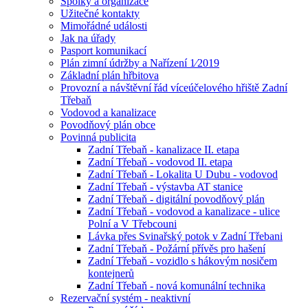
Spolky a organizace
Užitečné kontakty
Mimořádné události
Jak na úřady
Pasport komunikací
Plán zimní údržby a Nařízení 1⁄2019
Základní plán hřbitova
Provozní a návštěvní řád víceúčelového hřiště Zadní
Třebaň
Vodovod a kanalizace
Povodňový plán obce
Povinná publicita
Zadní Třebaň - kanalizace II. etapa
Zadní Třebaň - vodovod II. etapa
Zadní Třebaň - Lokalita U Dubu - vodovod
Zadní Třebaň - výstavba AT stanice
Zadní Třebaň - digitální povodňový plán
Zadní Třebaň - vodovod a kanalizace - ulice
Polní a V Třebcouni
Lávka přes Svinařský potok v Zadní Třebani
Zadní Třebaň - Požární přívěs pro hašení
Zadní Třebaň - vozidlo s hákovým nosičem
kontejnerů
Zadní Třebaň - nová komunální technika
Rezervační systém - neaktivní