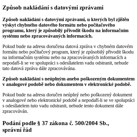
Způsob nakládání s datovými zprávami
Způsob nakládání s datovými zprávami, u kterých byl zjištěn
výskyt chybného datového formátu nebo počítačového
programu, který je způsobilý přivodit škodu na informačním
systému nebo zpracovávaných informacích.
Pokud bude na adresu doručena datová zpráva v chybném datovém
formátu nebo počítačový program, který je způsobilý přivodit škodu
na informačním systému nebo na zpracovávaných informacích a
nepodaří-li se ve spolupráci s odesílatelem vadu odstranit, nebude
tato datová zpráva dále zpracovávána.
Způsob nakládání s neúplným anebo poškozeným dokumentem
v analogové podobě nebo dokumentem v elektronické podobě.
Pokud bude na adresu doručen neúplný nebo poškozený dokument
v analogové nebo elektronické podobě a nepodaří-li se ve spolupráci
s odesílatelem tuto vadu odstranit, nebude tento dokument dále
zpracováván.
Podání podle § 37 zákona č. 500/2004 Sb.,
správní řád