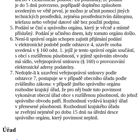
je do 5 dnů potvrzeno, popřípadě doplněno způsobem
uvedeným ve větě první, je možno je učinit pomocí jiných
technických prostředků, zejména prostřednictvím dálnopisu,
telefaxu nebo veřejné datové sítě bez použití podpisu.
Podání se činí u správního orgánu, který je věcně a místně
příslušný. Podání je učiněno dnem, kdy tomuto orgánu došlo.
Není-li správní orgán schopen zajistit přijímání podání
v elektronické podobě podle odstavce 4, uzavře osoba
uvedená v § 160 odst. 1. jejíž je tento správní orgán součástí,
s obcí s rozšířenou působností, v jejímž správním obvodu
má sídlo, veřejnoprávní smlouvu (§ 160) o provozování
elektronické adresy podatelny.
Nedojde-li k uzavření veřejnoprávní smlouvy podle
odstavce 7, postupuje se v případě obecního úřadu podle
zvláštního zákona: v případě jiného správního orgánu
rozhodne krajský úřad, že pro něj bude tuto povinnost
vykonávat obecní úřad obce s rozšířenou působností, do jehož
správního obvodu patří. Rozhodnutí vydává krajský úřad
v přenesené působnosti. Rozhodnutí krajského úřadu
se zveřejní nejméně po dobu 15 dnů na úřední desce
správního orgánu, který povinnost neplnil.
Úřad