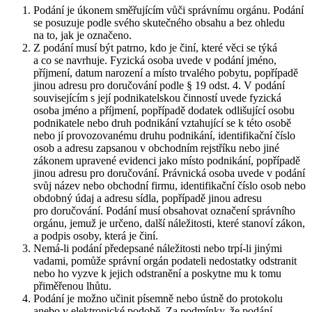
Podání je úkonem směřujícím vůči správnímu orgánu. Podání
se posuzuje podle svého skutečného obsahu a bez ohledu
na to, jak je označeno.
Z podání musí být patrno, kdo je činí, které věci se týká
a co se navrhuje. Fyzická osoba uvede v podání jméno,
příjmení, datum narození a místo trvalého pobytu, popřípadě
jinou adresu pro doručování podle § 19 odst. 4. V podání
souvisejícím s její podnikatelskou činností uvede fyzická
osoba jméno a příjmení, popřípadě dodatek odlišující osobu
podnikatele nebo druh podnikání vztahující se k této osobě
nebo jí provozovanému druhu podnikání, identifikační číslo
osob a adresu zapsanou v obchodním rejstříku nebo jiné
zákonem upravené evidenci jako místo podnikání, popřípadě
jinou adresu pro doručování. Právnická osoba uvede v podání
svůj název nebo obchodní firmu, identifikační číslo osob nebo
obdobný údaj a adresu sídla, popřípadě jinou adresu
pro doručování. Podání musí obsahovat označení správního
orgánu, jemuž je určeno, další náležitosti, které stanoví zákon,
a podpis osoby, která je činí.
Nemá-li podání předepsané náležitosti nebo trpí-li jinými
vadami, pomůže správní orgán podateli nedostatky odstranit
nebo ho vyzve k jejich odstranění a poskytne mu k tomu
přiměřenou lhůtu.
Podání je možno učinit písemně nebo ústně do protokolu
anebo v elektronické podobě. Za podmínky, že podání