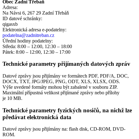
Obec Zadní Třebaň
Adresa:
Na Návsi 6, 267 29 Zadní Třebáň
ID datové schránky:
qigasxb
Elektronická adresa e‑podatelny:
podatelna@zadnitreban.cz
Úřední hodiny podatelny:
Středa: 8:00 – 12:00, 12:30 – 18:00
Pátek: 8:00 – 12:00, 12:30 – 17:00
Technické parametry přijímaných datových zpráv
Datové zprávy jsou přijímány ve formátech
PDF, PDF/A, DOC,
DOCX, TXT, JPG/JPEG, PNG, ODT, XLS, XLSX, ODS.
Výše uvedené formáty mohou být zabalené v souboru ZIP.
Maximální přípustná velikost přijímané zprávy nebo přílohy
je
10 MB
.
Technické parametry fyzických nosičů, na nichž lze
předávat elektronická data
Datové zprávy jsou přijímány na:
flash disk, CD-ROM, DVD-
ROM.