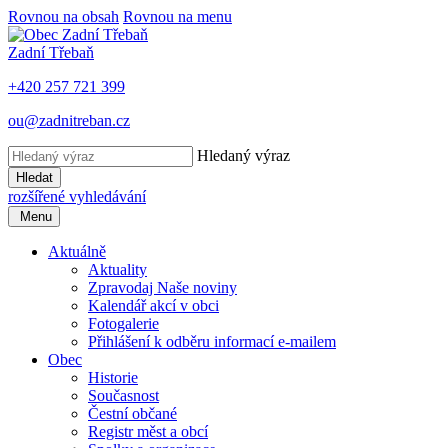
Rovnou na obsah
Rovnou na menu
Zadní Třebaň
+420 257 721 399
ou@zadnitreban.cz
Hledaný výraz
Hledat
rozšířené vyhledávání
Menu
Aktuálně
Aktuality
Zpravodaj Naše noviny
Kalendář akcí v obci
Fotogalerie
Přihlášení k odběru informací e-mailem
Obec
Historie
Současnost
Čestní občané
Registr měst a obcí