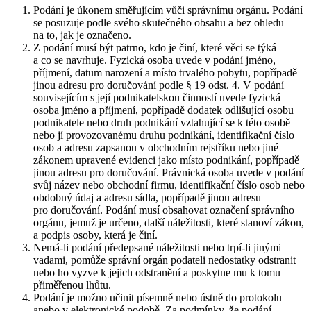
Podání je úkonem směřujícím vůči správnímu orgánu. Podání
se posuzuje podle svého skutečného obsahu a bez ohledu
na to, jak je označeno.
Z podání musí být patrno, kdo je činí, které věci se týká
a co se navrhuje. Fyzická osoba uvede v podání jméno,
příjmení, datum narození a místo trvalého pobytu, popřípadě
jinou adresu pro doručování podle § 19 odst. 4. V podání
souvisejícím s její podnikatelskou činností uvede fyzická
osoba jméno a příjmení, popřípadě dodatek odlišující osobu
podnikatele nebo druh podnikání vztahující se k této osobě
nebo jí provozovanému druhu podnikání, identifikační číslo
osob a adresu zapsanou v obchodním rejstříku nebo jiné
zákonem upravené evidenci jako místo podnikání, popřípadě
jinou adresu pro doručování. Právnická osoba uvede v podání
svůj název nebo obchodní firmu, identifikační číslo osob nebo
obdobný údaj a adresu sídla, popřípadě jinou adresu
pro doručování. Podání musí obsahovat označení správního
orgánu, jemuž je určeno, další náležitosti, které stanoví zákon,
a podpis osoby, která je činí.
Nemá-li podání předepsané náležitosti nebo trpí-li jinými
vadami, pomůže správní orgán podateli nedostatky odstranit
nebo ho vyzve k jejich odstranění a poskytne mu k tomu
přiměřenou lhůtu.
Podání je možno učinit písemně nebo ústně do protokolu
anebo v elektronické podobě. Za podmínky, že podání