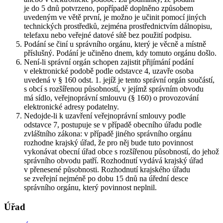
je do 5 dnů potvrzeno, popřípadě doplněno způsobem
uvedeným ve větě první, je možno je učinit pomocí jiných
technických prostředků, zejména prostřednictvím dálnopisu,
telefaxu nebo veřejné datové sítě bez použití podpisu.
Podání se činí u správního orgánu, který je věcně a místně
příslušný. Podání je učiněno dnem, kdy tomuto orgánu došlo.
Není-li správní orgán schopen zajistit přijímání podání
v elektronické podobě podle odstavce 4, uzavře osoba
uvedená v § 160 odst. 1. jejíž je tento správní orgán součástí,
s obcí s rozšířenou působností, v jejímž správním obvodu
má sídlo, veřejnoprávní smlouvu (§ 160) o provozování
elektronické adresy podatelny.
Nedojde-li k uzavření veřejnoprávní smlouvy podle
odstavce 7, postupuje se v případě obecního úřadu podle
zvláštního zákona: v případě jiného správního orgánu
rozhodne krajský úřad, že pro něj bude tuto povinnost
vykonávat obecní úřad obce s rozšířenou působností, do jehož
správního obvodu patří. Rozhodnutí vydává krajský úřad
v přenesené působnosti. Rozhodnutí krajského úřadu
se zveřejní nejméně po dobu 15 dnů na úřední desce
správního orgánu, který povinnost neplnil.
Úřad