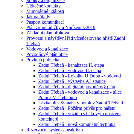
Spolky a organizace
Užitečné kontakty
Mimořádné události
Jak na úřady
Pasport komunikací
Plán zimní údržby a Nařízení 1⁄2019
Základní plán hřbitova
Provozní a návštěvní řád víceúčelového hřiště Zadní
Třebaň
Vodovod a kanalizace
Povodňový plán obce
Povinná publicita
Zadní Třebaň - kanalizace II. etapa
Zadní Třebaň - vodovod II. etapa
Zadní Třebaň - Lokalita U Dubu - vodovod
Zadní Třebaň - výstavba AT stanice
Zadní Třebaň - digitální povodňový plán
Zadní Třebaň - vodovod a kanalizace - ulice
Polní a V Třebcouni
Lávka přes Svinařský potok v Zadní Třebani
Zadní Třebaň - Požární přívěs pro hašení
Zadní Třebaň - vozidlo s hákovým nosičem
kontejnerů
Zadní Třebaň - nová komunální technika
Rezervační systém - neaktivní