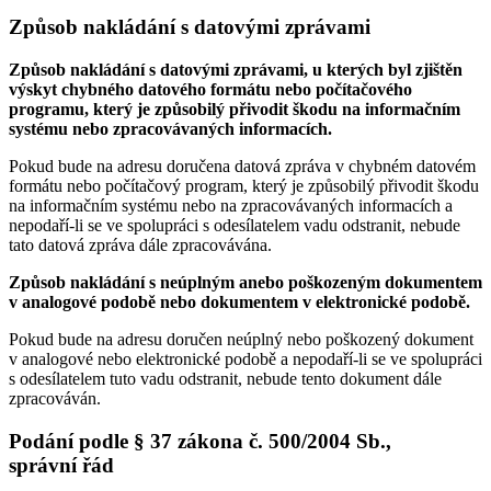
Způsob nakládání s datovými zprávami
Způsob nakládání s datovými zprávami, u kterých byl zjištěn
výskyt chybného datového formátu nebo počítačového
programu, který je způsobilý přivodit škodu na informačním
systému nebo zpracovávaných informacích.
Pokud bude na adresu doručena datová zpráva v chybném datovém
formátu nebo počítačový program, který je způsobilý přivodit škodu
na informačním systému nebo na zpracovávaných informacích a
nepodaří-li se ve spolupráci s odesílatelem vadu odstranit, nebude
tato datová zpráva dále zpracovávána.
Způsob nakládání s neúplným anebo poškozeným dokumentem
v analogové podobě nebo dokumentem v elektronické podobě.
Pokud bude na adresu doručen neúplný nebo poškozený dokument
v analogové nebo elektronické podobě a nepodaří-li se ve spolupráci
s odesílatelem tuto vadu odstranit, nebude tento dokument dále
zpracováván.
Podání podle § 37 zákona č. 500/2004 Sb.,
správní řád