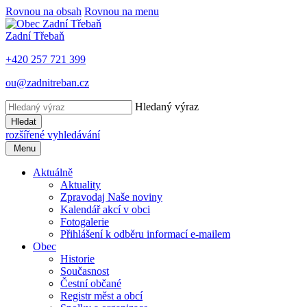
Rovnou na obsah
Rovnou na menu
Zadní Třebaň
+420 257 721 399
ou@zadnitreban.cz
Hledaný výraz
Hledat
rozšířené vyhledávání
Menu
Aktuálně
Aktuality
Zpravodaj Naše noviny
Kalendář akcí v obci
Fotogalerie
Přihlášení k odběru informací e-mailem
Obec
Historie
Současnost
Čestní občané
Registr měst a obcí