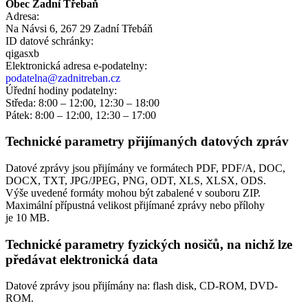
Obec Zadní Třebaň
Adresa:
Na Návsi 6, 267 29 Zadní Třebáň
ID datové schránky:
qigasxb
Elektronická adresa e‑podatelny:
podatelna@zadnitreban.cz
Úřední hodiny podatelny:
Středa: 8:00 – 12:00, 12:30 – 18:00
Pátek: 8:00 – 12:00, 12:30 – 17:00
Technické parametry přijímaných datových zpráv
Datové zprávy jsou přijímány ve formátech
PDF, PDF/A, DOC,
DOCX, TXT, JPG/JPEG, PNG, ODT, XLS, XLSX, ODS.
Výše uvedené formáty mohou být zabalené v souboru ZIP.
Maximální přípustná velikost přijímané zprávy nebo přílohy
je
10 MB
.
Technické parametry fyzických nosičů, na nichž lze
předávat elektronická data
Datové zprávy jsou přijímány na:
flash disk, CD-ROM, DVD-
ROM.