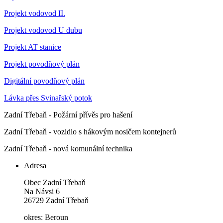
Projekt vodovod II.
Projekt vodovod U dubu
Projekt AT stanice
Projekt povodňový plán
Digitální povodňový plán
Lávka přes Svinařský potok
Zadní Třebaň - Požární přívěs pro hašení
Zadní Třebaň - vozidlo s hákovým nosičem kontejnerů
Zadní Třebaň - nová komunální technika
Adresa
Obec Zadní Třebaň
Na Návsi 6
26729 Zadní Třebaň
okres: Beroun