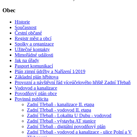
Obec
Historie
Současnost
Čestní občané
Registr měst a obcí
Spolky a organizace
Užitečné kontakty
Mimořádné události
Jak na úřady
Pasport komunikací
Plán zimní údržby a Nařízení 1⁄2019
Základní plán hřbitova
Provozní a návštěvní řád víceúčelového hřiště Zadní Třebaň
Vodovod a kanalizace
Povodňový plán obce
Povinná publicita
Zadní Třebaň - kanalizace II. etapa
Zadní Třebaň - vodovod II. etapa
Zadní Třebaň - Lokalita U Dubu - vodovod
Zadní Třebaň - výstavba AT stanice
Zadní Třebaň - digitální povodňový plán
Zadní Třebaň - vodovod a kanalizace - ulice Polní a V