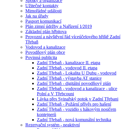
Spolky a organizace
Užitečné kontakty
Mimořádné události
Jak na úřady
Pasport komunikací
Plán zimní údržby a Nařízení 1⁄2019
Základní plán hřbitova
Provozní a návštěvní řád víceúčelového hřiště Zadní
Třebaň
Vodovod a kanalizace
Povodňový plán obce
Povinná publicita
Zadní Třebaň - kanalizace II. etapa
Zadní Třebaň - vodovod II. etapa
Zadní Třebaň - Lokalita U Dubu - vodovod
Zadní Třebaň - výstavba AT stanice
Zadní Třebaň - digitální povodňový plán
Zadní Třebaň - vodovod a kanalizace - ulice
Polní a V Třebcouni
Lávka přes Svinařský potok v Zadní Třebani
Zadní Třebaň - Požární přívěs pro hašení
Zadní Třebaň - vozidlo s hákovým nosičem
kontejnerů
Zadní Třebaň - nová komunální technika
Rezervační systém - neaktivní