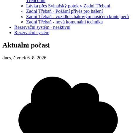
Třebcouni
Lávka přes Svinařský potok v Zadní Třebani
Zadní Třebaň - Požární přívěs pro hašení
Zadní Třebaň - vozidlo s hákovým nosičem kontejnerů
Zadní Třebaň - nová komunální technika
Rezervační systém - neaktivní
Rezervační systém
Aktuální počasí
dnes, čtvrtek 6. 8. 2026