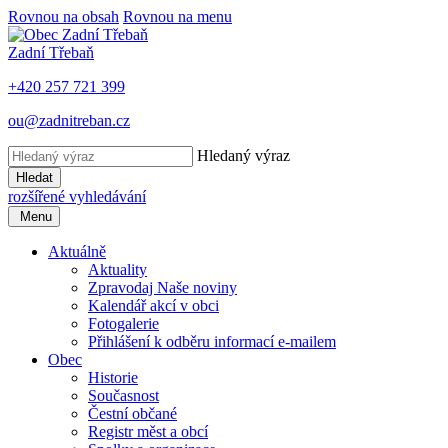
Rovnou na obsah
Rovnou na menu
Zadní Třebaň
+420 257 721 399
ou@zadnitreban.cz
Hledaný výraz
Hledat
rozšířené vyhledávání
Menu
Aktuálně
Aktuality
Zpravodaj Naše noviny
Kalendář akcí v obci
Fotogalerie
Přihlášení k odběru informací e-mailem
Obec
Historie
Současnost
Čestní občané
Registr měst a obcí