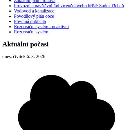
Základní plán hřbitova
Provozní a návštěvní řád víceúčelového hřiště Zadní Třebaň
Vodovod a kanalizace
Povodňový plán obce
Povinná publicita
Rezervační systém - neaktivní
Rezervační systém
Aktuální počasí
dnes, čtvrtek 6. 8. 2026