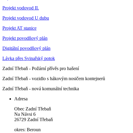
Projekt vodovod II.
Projekt vodovod U dubu
Projekt AT stanice
Projekt povodňový plán
Digitální povodňový plán
Lávka přes Svinařský potok
Zadní Třebaň - Požární přívěs pro hašení
Zadní Třebaň - vozidlo s hákovým nosičem kontejnerů
Zadní Třebaň - nová komunální technika
Adresa
Obec Zadní Třebaň
Na Návsi 6
26729 Zadní Třebaň
okres: Beroun