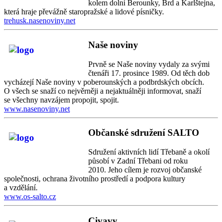
kolem dolní Berounky, Brd a Karlštejna,
která hraje převážně staropražské a lidové písničky.
trehusk.nasenoviny.net
Naše noviny
Prvně se Naše noviny vydaly za svými
čtenáři 17. prosince 1989. Od těch dob
vycházejí Naše noviny v poberounských a podbrdských obcích.
O všech se snaží co nejvěrněji a nejaktuálněji informovat, snaží
se všechny navzájem propojit, spojit.
www.nasenoviny.net
Občanské sdružení SALTO
Sdružení aktivních lidí Třebaně a okolí
působí v Zadní Třebani od roku
2010. Jeho cílem je rozvoj občanské
společnosti, ochrana životního prostředí a podpora kultury
a vzdělání.
www.os-salto.cz
Civavy