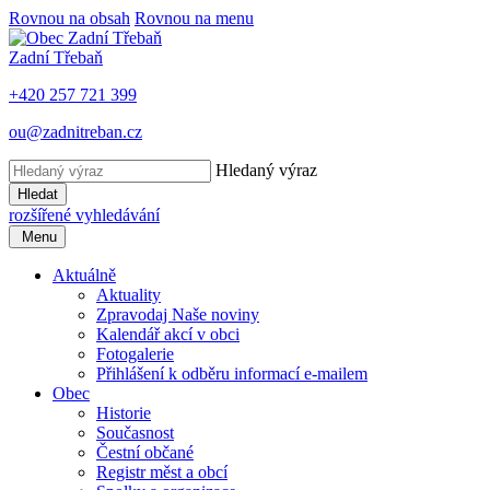
Rovnou na obsah
Rovnou na menu
Zadní Třebaň
+420 257 721 399
ou@zadnitreban.cz
Hledaný výraz
Hledat
rozšířené vyhledávání
Menu
Aktuálně
Aktuality
Zpravodaj Naše noviny
Kalendář akcí v obci
Fotogalerie
Přihlášení k odběru informací e-mailem
Obec
Historie
Současnost
Čestní občané
Registr měst a obcí