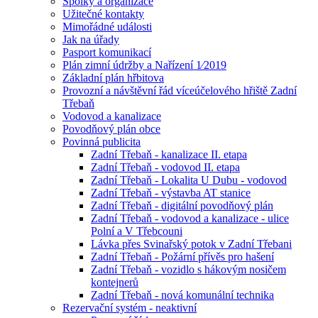
Spolky a organizace
Užitečné kontakty
Mimořádné události
Jak na úřady
Pasport komunikací
Plán zimní údržby a Nařízení 1⁄2019
Základní plán hřbitova
Provozní a návštěvní řád víceúčelového hřiště Zadní
Třebaň
Vodovod a kanalizace
Povodňový plán obce
Povinná publicita
Zadní Třebaň - kanalizace II. etapa
Zadní Třebaň - vodovod II. etapa
Zadní Třebaň - Lokalita U Dubu - vodovod
Zadní Třebaň - výstavba AT stanice
Zadní Třebaň - digitální povodňový plán
Zadní Třebaň - vodovod a kanalizace - ulice
Polní a V Třebcouni
Lávka přes Svinařský potok v Zadní Třebani
Zadní Třebaň - Požární přívěs pro hašení
Zadní Třebaň - vozidlo s hákovým nosičem
kontejnerů
Zadní Třebaň - nová komunální technika
Rezervační systém - neaktivní