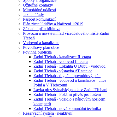
Spolky a organizace
Užitečné kontakty
Mimořádné události
Jak na úřady
Pasport komunikací
Plán zimní údržby a Nařízení 1⁄2019
Základní plán hřbitova
Provozní a návštěvní řád víceúčelového hřiště Zadní
Třebaň
Vodovod a kanalizace
Povodňový plán obce
Povinná publicita
Zadní Třebaň - kanalizace II. etapa
Zadní Třebaň - vodovod II. etapa
Zadní Třebaň - Lokalita U Dubu - vodovod
Zadní Třebaň - výstavba AT stanice
Zadní Třebaň - digitální povodňový plán
Zadní Třebaň - vodovod a kanalizace - ulice
Polní a V Třebcouni
Lávka přes Svinařský potok v Zadní Třebani
Zadní Třebaň - Požární přívěs pro hašení
Zadní Třebaň - vozidlo s hákovým nosičem
kontejnerů
Zadní Třebaň - nová komunální technika
Rezervační systém - neaktivní