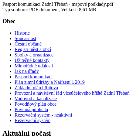
Pasport komunikací Zadní Třebaň - mapové podklady.pdf
Typ souboru: PDF dokument, Velikost: 8,61 MB
Obec
Historie
Současnost
Čestní občané
Registr měst a obcí
Spolky a organizace
Užitečné kontakty
Mimořádné události
Jak na úřady
Pasport komunikací
Plán zimní údržby a Nařízení 1⁄2019
Základní plán hřbitova
Provozní a návštěvní řád víceúčelového hřiště Zadní Třebaň
Vodovod a kanalizace
Povodňový plán obce
Povinná publicita
Rezervační systém - neaktivní
Rezervační systém
Aktuální počasí