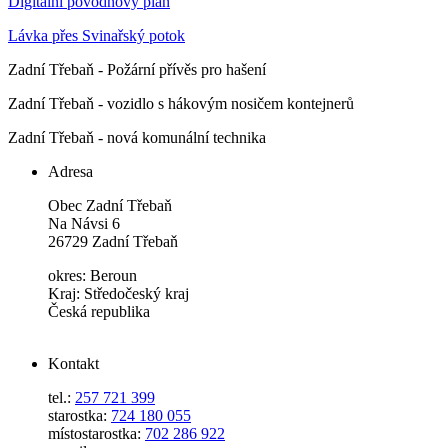
Digitální povodňový plán
Lávka přes Svinařský potok
Zadní Třebaň - Požární přívěs pro hašení
Zadní Třebaň - vozidlo s hákovým nosičem kontejnerů
Zadní Třebaň - nová komunální technika
Adresa
Obec Zadní Třebaň
Na Návsi 6
26729 Zadní Třebaň
okres: Beroun
Kraj: Středočeský kraj
Česká republika
Kontakt
tel.:
257 721 399
starostka:
724 180 055
místostarostka:
702 286 922