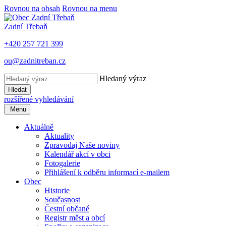
Rovnou na obsah
Rovnou na menu
Zadní Třebaň
+420 257 721 399
ou@zadnitreban.cz
Hledaný výraz
Hledat
rozšířené vyhledávání
Menu
Aktuálně
Aktuality
Zpravodaj Naše noviny
Kalendář akcí v obci
Fotogalerie
Přihlášení k odběru informací e-mailem
Obec
Historie
Současnost
Čestní občané
Registr měst a obcí