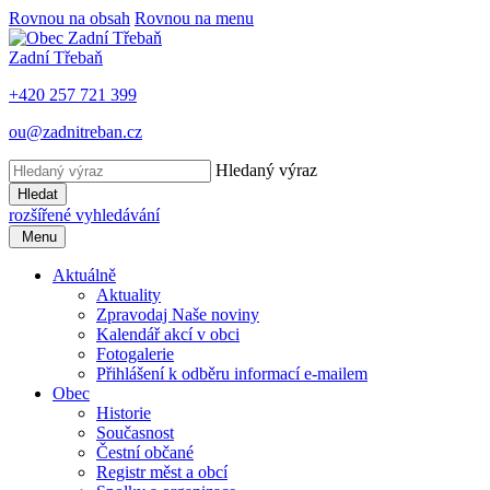
Rovnou na obsah
Rovnou na menu
Zadní Třebaň
+420 257 721 399
ou@zadnitreban.cz
Hledaný výraz
Hledat
rozšířené vyhledávání
Menu
Aktuálně
Aktuality
Zpravodaj Naše noviny
Kalendář akcí v obci
Fotogalerie
Přihlášení k odběru informací e-mailem
Obec
Historie
Současnost
Čestní občané
Registr měst a obcí