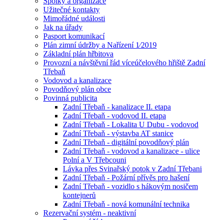
Spolky a organizace
Užitečné kontakty
Mimořádné události
Jak na úřady
Pasport komunikací
Plán zimní údržby a Nařízení 1⁄2019
Základní plán hřbitova
Provozní a návštěvní řád víceúčelového hřiště Zadní
Třebaň
Vodovod a kanalizace
Povodňový plán obce
Povinná publicita
Zadní Třebaň - kanalizace II. etapa
Zadní Třebaň - vodovod II. etapa
Zadní Třebaň - Lokalita U Dubu - vodovod
Zadní Třebaň - výstavba AT stanice
Zadní Třebaň - digitální povodňový plán
Zadní Třebaň - vodovod a kanalizace - ulice
Polní a V Třebcouni
Lávka přes Svinařský potok v Zadní Třebani
Zadní Třebaň - Požární přívěs pro hašení
Zadní Třebaň - vozidlo s hákovým nosičem
kontejnerů
Zadní Třebaň - nová komunální technika
Rezervační systém - neaktivní