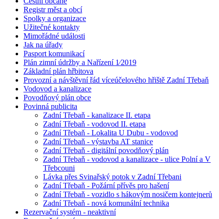
Čestní občané
Registr měst a obcí
Spolky a organizace
Užitečné kontakty
Mimořádné události
Jak na úřady
Pasport komunikací
Plán zimní údržby a Nařízení 1⁄2019
Základní plán hřbitova
Provozní a návštěvní řád víceúčelového hřiště Zadní Třebaň
Vodovod a kanalizace
Povodňový plán obce
Povinná publicita
Zadní Třebaň - kanalizace II. etapa
Zadní Třebaň - vodovod II. etapa
Zadní Třebaň - Lokalita U Dubu - vodovod
Zadní Třebaň - výstavba AT stanice
Zadní Třebaň - digitální povodňový plán
Zadní Třebaň - vodovod a kanalizace - ulice Polní a V
Třebcouni
Lávka přes Svinařský potok v Zadní Třebani
Zadní Třebaň - Požární přívěs pro hašení
Zadní Třebaň - vozidlo s hákovým nosičem kontejnerů
Zadní Třebaň - nová komunální technika
Rezervační systém - neaktivní