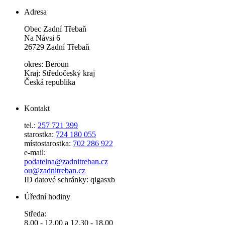
Adresa
Obec Zadní Třebaň
Na Návsi 6
26729 Zadní Třebaň
okres: Beroun
Kraj: Středočeský kraj
Česká republika
Kontakt
tel.:
257 721 399
starostka:
724 180 055
místostarostka:
702 286 922
e-mail:
podatelna@zadnitreban.cz
ou@zadnitreban.cz
ID datové schránky: qigasxb
Úřední hodiny
Středa:
8.00 - 12.00 a 12.30 - 18.00