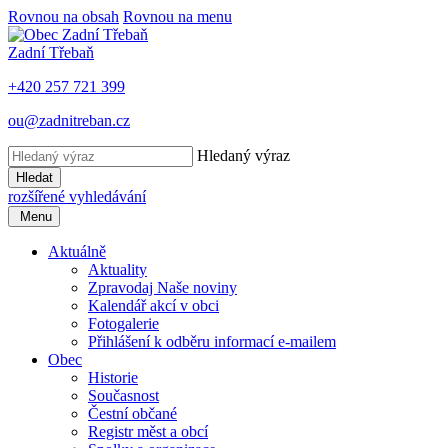
Rovnou na obsah
Rovnou na menu
Zadní Třebaň
+420 257 721 399
ou@zadnitreban.cz
Hledaný výraz
Hledat
rozšířené vyhledávání
Menu
Aktuálně
Aktuality
Zpravodaj Naše noviny
Kalendář akcí v obci
Fotogalerie
Přihlášení k odběru informací e-mailem
Obec
Historie
Současnost
Čestní občané
Registr měst a obcí