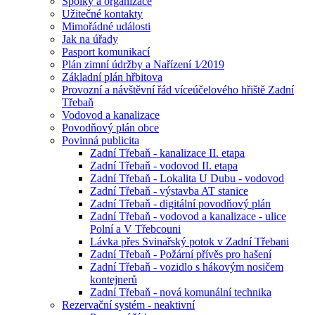
Spolky a organizace
Užitečné kontakty
Mimořádné události
Jak na úřady
Pasport komunikací
Plán zimní údržby a Nařízení 1⁄2019
Základní plán hřbitova
Provozní a návštěvní řád víceúčelového hřiště Zadní
Třebaň
Vodovod a kanalizace
Povodňový plán obce
Povinná publicita
Zadní Třebaň - kanalizace II. etapa
Zadní Třebaň - vodovod II. etapa
Zadní Třebaň - Lokalita U Dubu - vodovod
Zadní Třebaň - výstavba AT stanice
Zadní Třebaň - digitální povodňový plán
Zadní Třebaň - vodovod a kanalizace - ulice
Polní a V Třebcouni
Lávka přes Svinařský potok v Zadní Třebani
Zadní Třebaň - Požární přívěs pro hašení
Zadní Třebaň - vozidlo s hákovým nosičem
kontejnerů
Zadní Třebaň - nová komunální technika
Rezervační systém - neaktivní