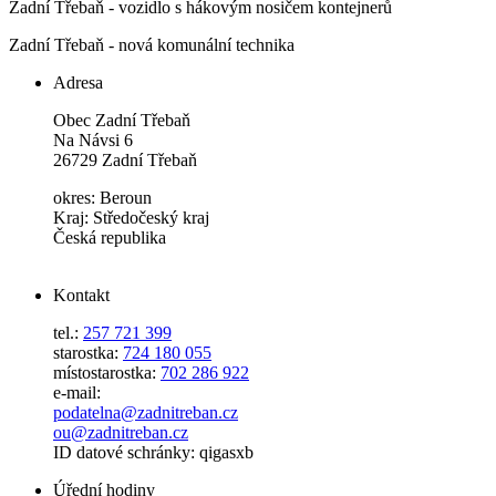
Zadní Třebaň - vozidlo s hákovým nosičem kontejnerů
Zadní Třebaň - nová komunální technika
Adresa
Obec Zadní Třebaň
Na Návsi 6
26729 Zadní Třebaň
okres: Beroun
Kraj: Středočeský kraj
Česká republika
Kontakt
tel.:
257 721 399
starostka:
724 180 055
místostarostka:
702 286 922
e-mail:
podatelna@zadnitreban.cz
ou@zadnitreban.cz
ID datové schránky: qigasxb
Úřední hodiny