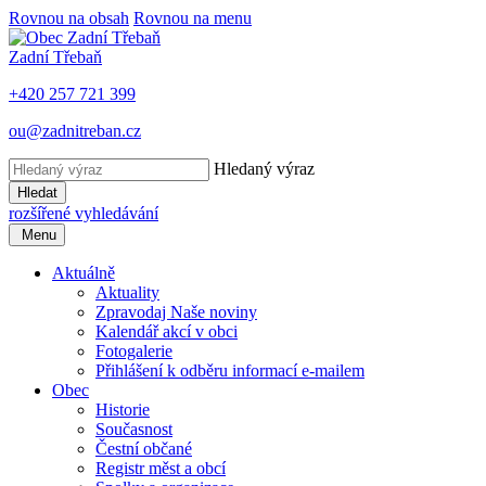
Rovnou na obsah
Rovnou na menu
Zadní Třebaň
+420 257 721 399
ou@zadnitreban.cz
Hledaný výraz
Hledat
rozšířené vyhledávání
Menu
Aktuálně
Aktuality
Zpravodaj Naše noviny
Kalendář akcí v obci
Fotogalerie
Přihlášení k odběru informací e-mailem
Obec
Historie
Současnost
Čestní občané
Registr měst a obcí