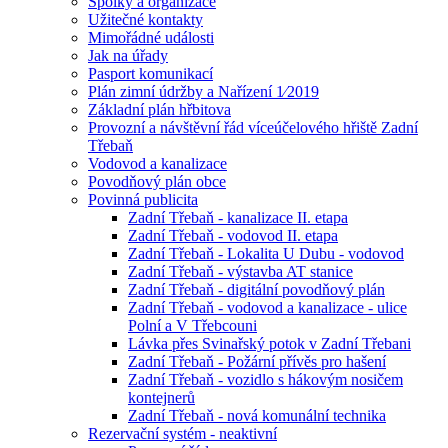
Spolky a organizace
Užitečné kontakty
Mimořádné události
Jak na úřady
Pasport komunikací
Plán zimní údržby a Nařízení 1⁄2019
Základní plán hřbitova
Provozní a návštěvní řád víceúčelového hřiště Zadní
Třebaň
Vodovod a kanalizace
Povodňový plán obce
Povinná publicita
Zadní Třebaň - kanalizace II. etapa
Zadní Třebaň - vodovod II. etapa
Zadní Třebaň - Lokalita U Dubu - vodovod
Zadní Třebaň - výstavba AT stanice
Zadní Třebaň - digitální povodňový plán
Zadní Třebaň - vodovod a kanalizace - ulice
Polní a V Třebcouni
Lávka přes Svinařský potok v Zadní Třebani
Zadní Třebaň - Požární přívěs pro hašení
Zadní Třebaň - vozidlo s hákovým nosičem
kontejnerů
Zadní Třebaň - nová komunální technika
Rezervační systém - neaktivní