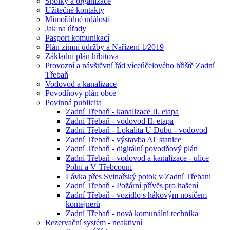
Spolky a organizace
Užitečné kontakty
Mimořádné události
Jak na úřady
Pasport komunikací
Plán zimní údržby a Nařízení 1⁄2019
Základní plán hřbitova
Provozní a návštěvní řád víceúčelového hřiště Zadní
Třebaň
Vodovod a kanalizace
Povodňový plán obce
Povinná publicita
Zadní Třebaň - kanalizace II. etapa
Zadní Třebaň - vodovod II. etapa
Zadní Třebaň - Lokalita U Dubu - vodovod
Zadní Třebaň - výstavba AT stanice
Zadní Třebaň - digitální povodňový plán
Zadní Třebaň - vodovod a kanalizace - ulice
Polní a V Třebcouni
Lávka přes Svinařský potok v Zadní Třebani
Zadní Třebaň - Požární přívěs pro hašení
Zadní Třebaň - vozidlo s hákovým nosičem
kontejnerů
Zadní Třebaň - nová komunální technika
Rezervační systém - neaktivní