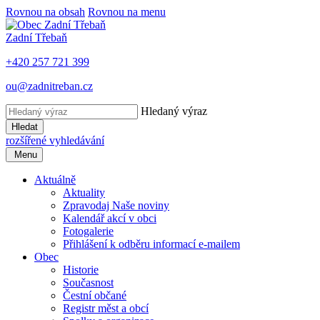
Rovnou na obsah
Rovnou na menu
Zadní Třebaň
+420 257 721 399
ou@zadnitreban.cz
Hledaný výraz
Hledat
rozšířené vyhledávání
Menu
Aktuálně
Aktuality
Zpravodaj Naše noviny
Kalendář akcí v obci
Fotogalerie
Přihlášení k odběru informací e-mailem
Obec
Historie
Současnost
Čestní občané
Registr měst a obcí