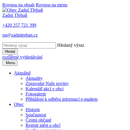
Rovnou na obsah
Rovnou na menu
Zadní Třebaň
+420 257 721 399
ou@zadnitreban.cz
Hledaný výraz
Hledat
rozšířené vyhledávání
Menu
Aktuálně
Aktuality
Zpravodaj Naše noviny
Kalendář akcí v obci
Fotogalerie
Přihlášení k odběru informací e-mailem
Obec
Historie
Současnost
Čestní občané
Registr měst a obcí