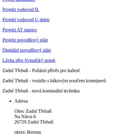
Projekt vodovod II.
Projekt vodovod U dubu
Projekt AT stanice
Projekt povodňový plán
Digitální povodňový plán
Lávka přes Svinařský potok
Zadní Třebaň - Požární přívěs pro hašení
Zadní Třebaň - vozidlo s hákovým nosičem kontejnerů
Zadní Třebaň - nová komunální technika
Adresa
Obec Zadní Třebaň
Na Návsi 6
26729 Zadní Třebaň
okres: Beroun