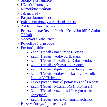
Spolky a organizace
Užitečné kontakty
Mimořádné události
Jak na úřady
Pasport komunikací
Plán zimní údržby a Nařízení 1⁄2019
Základní plán hřbitova
Provozní a návštěvní řád víceúčelového hřiště Zadní
Třebaň
Vodovod a kanalizace
Povodňový plán obce
Povinná publicita
Zadní Třebaň - kanalizace II. etapa
Zadní Třebaň - vodovod II. etapa
Zadní Třebaň - Lokalita U Dubu - vodovod
Zadní Třebaň - výstavba AT stanice
Zadní Třebaň - digitální povodňový plán
Zadní Třebaň - vodovod a kanalizace - ulice
Polní a V Třebcouni
Lávka přes Svinařský potok v Zadní Třebani
Zadní Třebaň - Požární přívěs pro hašení
Zadní Třebaň - vozidlo s hákovým nosičem
kontejnerů
Zadní Třebaň - nová komunální technika
Rezervační systém - neaktivní