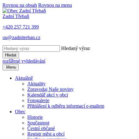
Rovnou na obsah
Rovnou na menu
Zadní Třebaň
+420 257 721 399
ou@zadnitreban.cz
Hledaný výraz
Hledat
rozšířené vyhledávání
Menu
Aktuálně
Aktuality
Zpravodaj Naše noviny
Kalendář akcí v obci
Fotogalerie
Přihlášení k odběru informací e-mailem
Obec
Historie
Současnost
Čestní občané
Registr měst a obcí