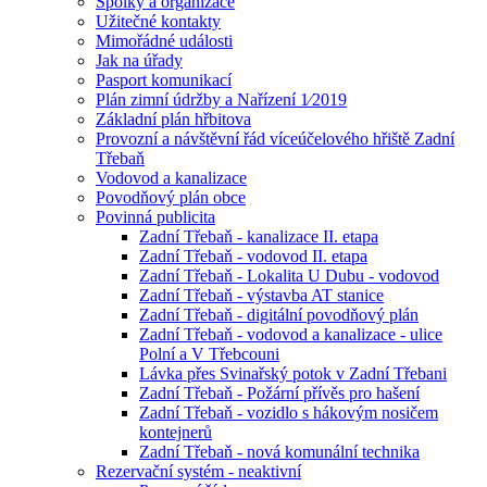
Spolky a organizace
Užitečné kontakty
Mimořádné události
Jak na úřady
Pasport komunikací
Plán zimní údržby a Nařízení 1⁄2019
Základní plán hřbitova
Provozní a návštěvní řád víceúčelového hřiště Zadní
Třebaň
Vodovod a kanalizace
Povodňový plán obce
Povinná publicita
Zadní Třebaň - kanalizace II. etapa
Zadní Třebaň - vodovod II. etapa
Zadní Třebaň - Lokalita U Dubu - vodovod
Zadní Třebaň - výstavba AT stanice
Zadní Třebaň - digitální povodňový plán
Zadní Třebaň - vodovod a kanalizace - ulice
Polní a V Třebcouni
Lávka přes Svinařský potok v Zadní Třebani
Zadní Třebaň - Požární přívěs pro hašení
Zadní Třebaň - vozidlo s hákovým nosičem
kontejnerů
Zadní Třebaň - nová komunální technika
Rezervační systém - neaktivní