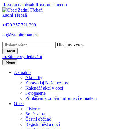
Rovnou na obsah
Rovnou na menu
Zadní Třebaň
+420 257 721 399
ou@zadnitreban.cz
Hledaný výraz
Hledat
rozšířené vyhledávání
Menu
Aktuálně
Aktuality
Zpravodaj Naše noviny
Kalendář akcí v obci
Fotogalerie
Přihlášení k odběru informací e-mailem
Obec
Historie
Současnost
Čestní občané
Registr měst a obcí