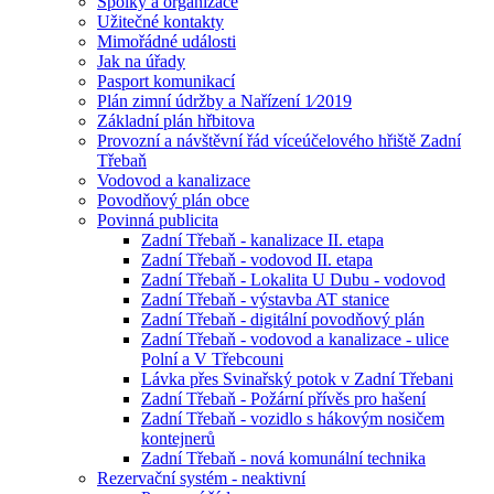
Spolky a organizace
Užitečné kontakty
Mimořádné události
Jak na úřady
Pasport komunikací
Plán zimní údržby a Nařízení 1⁄2019
Základní plán hřbitova
Provozní a návštěvní řád víceúčelového hřiště Zadní
Třebaň
Vodovod a kanalizace
Povodňový plán obce
Povinná publicita
Zadní Třebaň - kanalizace II. etapa
Zadní Třebaň - vodovod II. etapa
Zadní Třebaň - Lokalita U Dubu - vodovod
Zadní Třebaň - výstavba AT stanice
Zadní Třebaň - digitální povodňový plán
Zadní Třebaň - vodovod a kanalizace - ulice
Polní a V Třebcouni
Lávka přes Svinařský potok v Zadní Třebani
Zadní Třebaň - Požární přívěs pro hašení
Zadní Třebaň - vozidlo s hákovým nosičem
kontejnerů
Zadní Třebaň - nová komunální technika
Rezervační systém - neaktivní