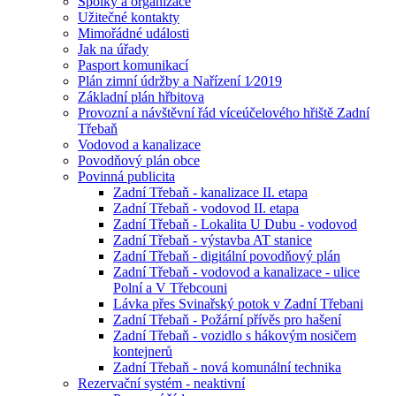
Spolky a organizace
Užitečné kontakty
Mimořádné události
Jak na úřady
Pasport komunikací
Plán zimní údržby a Nařízení 1⁄2019
Základní plán hřbitova
Provozní a návštěvní řád víceúčelového hřiště Zadní
Třebaň
Vodovod a kanalizace
Povodňový plán obce
Povinná publicita
Zadní Třebaň - kanalizace II. etapa
Zadní Třebaň - vodovod II. etapa
Zadní Třebaň - Lokalita U Dubu - vodovod
Zadní Třebaň - výstavba AT stanice
Zadní Třebaň - digitální povodňový plán
Zadní Třebaň - vodovod a kanalizace - ulice
Polní a V Třebcouni
Lávka přes Svinařský potok v Zadní Třebani
Zadní Třebaň - Požární přívěs pro hašení
Zadní Třebaň - vozidlo s hákovým nosičem
kontejnerů
Zadní Třebaň - nová komunální technika
Rezervační systém - neaktivní