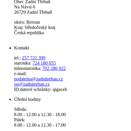
Obec Zadní Třebaň
Na Návsi 6
26729 Zadní Třebaň
okres: Beroun
Kraj: Středočeský kraj
Česká republika
Kontakt
tel.:
257 721 399
starostka:
724 180 055
místostarostka:
702 286 922
e-mail:
podatelna@zadnitreban.cz
ou@zadnitreban.cz
ID datové schránky: qigasxb
Úřední hodiny
Středa:
8.00 - 12.00 a 12.30 - 18.00
Pátek:
8.00 - 12.00 a 12.30 - 17.00