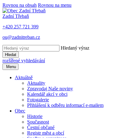
Rovnou na obsah
Rovnou na menu
Zadní Třebaň
+420 257 721 399
ou@zadnitreban.cz
Hledaný výraz
Hledat
rozšířené vyhledávání
Menu
Aktuálně
Aktuality
Zpravodaj Naše noviny
Kalendář akcí v obci
Fotogalerie
Přihlášení k odběru informací e-mailem
Obec
Historie
Současnost
Čestní občané
Registr měst a obcí