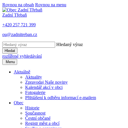
Rovnou na obsah
Rovnou na menu
Zadní Třebaň
+420 257 721 399
ou@zadnitreban.cz
Hledaný výraz
Hledat
rozšířené vyhledávání
Menu
Aktuálně
Aktuality
Zpravodaj Naše noviny
Kalendář akcí v obci
Fotogalerie
Přihlášení k odběru informací e-mailem
Obec
Historie
Současnost
Čestní občané
Registr měst a obcí