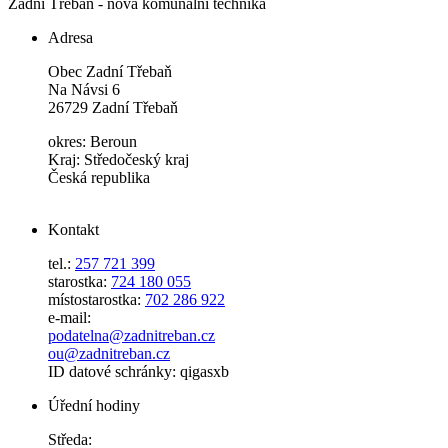
Zadní Třebaň - nová komunální technika
Adresa
Obec Zadní Třebaň
Na Návsi 6
26729 Zadní Třebaň
okres: Beroun
Kraj: Středočeský kraj
Česká republika
Kontakt
tel.:
257 721 399
starostka:
724 180 055
místostarostka:
702 286 922
e-mail:
podatelna@zadnitreban.cz
ou@zadnitreban.cz
ID datové schránky: qigasxb
Úřední hodiny
Středa: