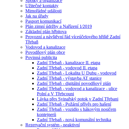
Spolky a organizace
Užitečné kontakty
Mimořádné události
Jak na úřady
Pasport komunikací
Plán zimní údržby a Nařízení 1⁄2019
Základní plán hřbitova
Provozní a návštěvní řád víceúčelového hřiště Zadní
Třebaň
Vodovod a kanalizace
Povodňový plán obce
Povinná publicita
Zadní Třebaň - kanalizace II. etapa
Zadní Třebaň - vodovod II. etapa
Zadní Třebaň - Lokalita U Dubu - vodovod
Zadní Třebaň - výstavba AT stanice
Zadní Třebaň - digitální povodňový plán
Zadní Třebaň - vodovod a kanalizace - ulice
Polní a V Třebcouni
Lávka přes Svinařský potok v Zadní Třebani
Zadní Třebaň - Požární přívěs pro hašení
Zadní Třebaň - vozidlo s hákovým nosičem
kontejnerů
Zadní Třebaň - nová komunální technika
Rezervační systém - neaktivní