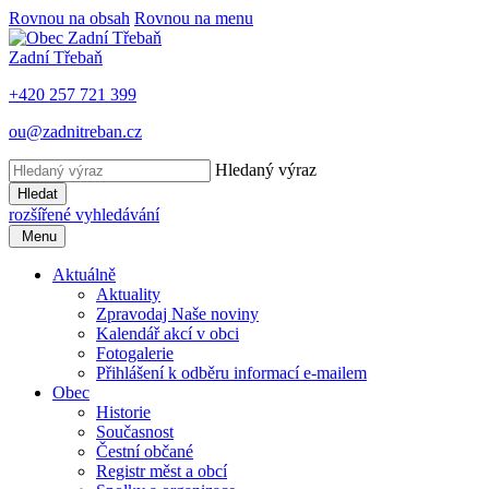
Rovnou na obsah
Rovnou na menu
Zadní Třebaň
+420 257 721 399
ou@zadnitreban.cz
Hledaný výraz
Hledat
rozšířené vyhledávání
Menu
Aktuálně
Aktuality
Zpravodaj Naše noviny
Kalendář akcí v obci
Fotogalerie
Přihlášení k odběru informací e-mailem
Obec
Historie
Současnost
Čestní občané
Registr měst a obcí