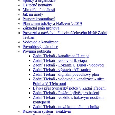
Spolky a organizace
Užitečné kontakty
Mimořádné události
Jak na úřady
Pasport komunikací
Plán zimní údržby a Nařízení 1⁄2019
Základní plán hřbitova
Provozní a návštěvní řád víceúčelového hřiště Zadní
Třebaň
Vodovod a kanalizace
Povodňový plán obce
Povinná publicita
Zadní Třebaň - kanalizace II. etapa
Zadní Třebaň - vodovod II. etapa
Zadní Třebaň - Lokalita U Dubu - vodovod
Zadní Třebaň - výstavba AT stanice
Zadní Třebaň - digitální povodňový plán
Zadní Třebaň - vodovod a kanalizace - ulice
Polní a V Třebcouni
Lávka přes Svinařský potok v Zadní Třebani
Zadní Třebaň - Požární přívěs pro hašení
Zadní Třebaň - vozidlo s hákovým nosičem
kontejnerů
Zadní Třebaň - nová komunální technika
Rezervační systém - neaktivní