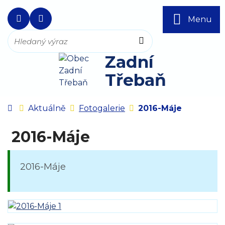
Rovnou na obsah
Rovnou na menu
+420 257 721 399
ou@zadnitreban.cz
Menu
Hledat
Zadní
Třebaň
Úvodní stránka
Aktuálně
Fotogalerie
2016-Máje
2016-Máje
2016-Máje