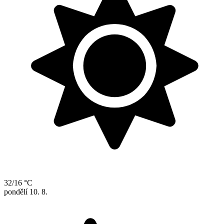
32/16 °C
pondělí
10. 8.