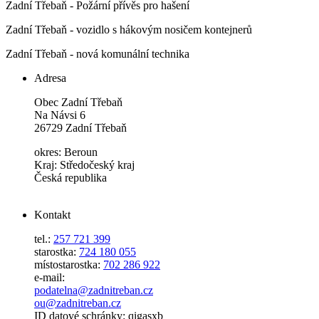
Zadní Třebaň - Požární přívěs pro hašení
Zadní Třebaň - vozidlo s hákovým nosičem kontejnerů
Zadní Třebaň - nová komunální technika
Adresa
Obec Zadní Třebaň
Na Návsi 6
26729 Zadní Třebaň
okres: Beroun
Kraj: Středočeský kraj
Česká republika
Kontakt
tel.:
257 721 399
starostka:
724 180 055
místostarostka:
702 286 922
e-mail:
podatelna@zadnitreban.cz
ou@zadnitreban.cz
ID datové schránky: qigasxb