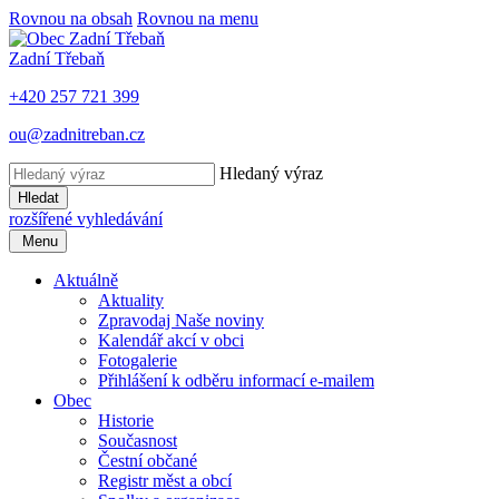
Rovnou na obsah
Rovnou na menu
Zadní Třebaň
+420 257 721 399
ou@zadnitreban.cz
Hledaný výraz
Hledat
rozšířené vyhledávání
Menu
Aktuálně
Aktuality
Zpravodaj Naše noviny
Kalendář akcí v obci
Fotogalerie
Přihlášení k odběru informací e-mailem
Obec
Historie
Současnost
Čestní občané
Registr měst a obcí