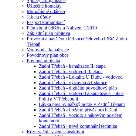
Spolky a organizace
Užitečné kontakty
Mimořádné události
Jak na úřady
Pasport komunikací
Plán zimní údržby a Nařízení 1⁄2019
Základní plán hřbitova
Provozní a návštěvní řád víceúčelového hřiště Zadní
Třebaň
Vodovod a kanalizace
Povodňový plán obce
Povinná publicita
Zadní Třebaň - kanalizace II. etapa
Zadní Třebaň - vodovod II. etapa
Zadní Třebaň - Lokalita U Dubu - vodovod
Zadní Třebaň - výstavba AT stanice
Zadní Třebaň - digitální povodňový plán
Zadní Třebaň - vodovod a kanalizace - ulice
Polní a V Třebcouni
Lávka přes Svinařský potok v Zadní Třebani
Zadní Třebaň - Požární přívěs pro hašení
Zadní Třebaň - vozidlo s hákovým nosičem
kontejnerů
Zadní Třebaň - nová komunální technika
Rezervační systém - neaktivní