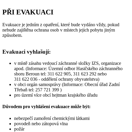
PŘI EVAKUACI
Evakuace je jedním z opatření, které bude vydáno vždy, pokud
nebude zajištěna ochrana osob v místech jejich pobytu jiným
způsobem.
Evakuaci vyhlašují:
v místě zásahu vedoucí záchranné složky IZS, organizace
apod. (Informace: Územní odbor Hasičského záchranného
sboru Beroun tel: 311 622 905, 311 623 292 nebo
311 622 036 - oddělení ochrany obyvatelstva)
v obci orgán samosprávy (Informace: Obecní úřad Zadní
Třebaň tel: 257 721 399 )
pro území více obcí hejtman krajského úřadu
Důvodem pro vyhlášení evakuace může být:
nebezpečí zamoření chemickými látkami
povodeň nebo zátopová vlna
požár