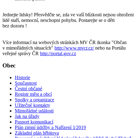
Jednejte lidsky! Přesvědčte se, zda ve vaší blízkosti nejsou ohroženi
lidé staří, nemocní, neschopni pohybu. Postarejte se o děti
bez dozoru !
Více informací na webových stránkách MV ČR ikonka "Občan
v mimořádných situacích"
http://www.mvcr.cz/
nebo na Portálu
veřejné správy ČR
http://portal.gov.cz
Obec
Historie
Současnost
Čestní občané
Registr měst a obcí
Spolky a organizace
Užitečné kontakty
Mimořádné události
Jak na úřady
Pasport komunikací
Plán zimní údržby a Nařízení 1⁄2019
Základní plán hřbitova