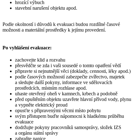
hrozící výbuch
stavební narušení objektu apod.
Podle okolností i důvodů k evakuaci budou rozdílné časové
možnosti a materiální prostředky k jejímu provedení.
Po vyhlášení evakuace:
zachovejte klid a rozvahu
přesvědčte se zda i vaši sousedé o tomto opatření vědí
připravte si nejnutnější věci (doklady, cennosti, léky apod.)
podle časových možností zabezpečte zvířectvo, majetek
a sledujte další pokyny, informace ve sdělovacích
prostředcích, místním rozhlase apod.
uhaste otevřený oheň v kamnech, krbech a podobně
před opuštěním objektu uzavřete hlavní přívod vody, plynu
a vypněte elektrický proud
opusťte s připravenými věcmi místo pobytu
svým přístupem buďte nápomocni k hladkému průběhu
evakuace
dodržujte pokyny pracovníků samosprávy, složek IZS
a orgánu státní správy
zabraňte panice