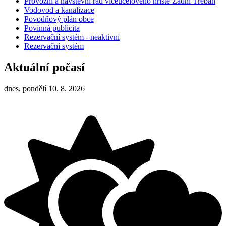
Provozní a návštěvní řád víceúčelového hřiště Zadní Třebaň
Vodovod a kanalizace
Povodňový plán obce
Povinná publicita
Rezervační systém - neaktivní
Rezervační systém
Aktuální počasí
dnes, pondělí 10. 8. 2026