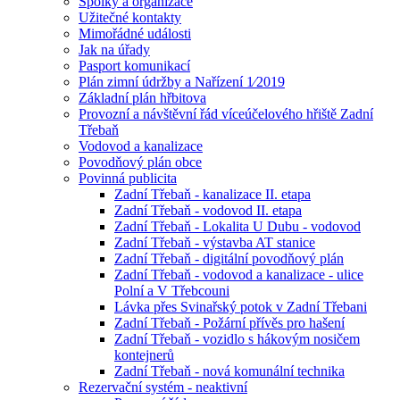
Spolky a organizace
Užitečné kontakty
Mimořádné události
Jak na úřady
Pasport komunikací
Plán zimní údržby a Nařízení 1⁄2019
Základní plán hřbitova
Provozní a návštěvní řád víceúčelového hřiště Zadní
Třebaň
Vodovod a kanalizace
Povodňový plán obce
Povinná publicita
Zadní Třebaň - kanalizace II. etapa
Zadní Třebaň - vodovod II. etapa
Zadní Třebaň - Lokalita U Dubu - vodovod
Zadní Třebaň - výstavba AT stanice
Zadní Třebaň - digitální povodňový plán
Zadní Třebaň - vodovod a kanalizace - ulice
Polní a V Třebcouni
Lávka přes Svinařský potok v Zadní Třebani
Zadní Třebaň - Požární přívěs pro hašení
Zadní Třebaň - vozidlo s hákovým nosičem
kontejnerů
Zadní Třebaň - nová komunální technika
Rezervační systém - neaktivní