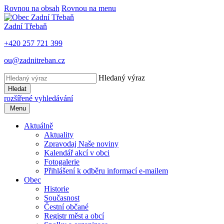
Rovnou na obsah
Rovnou na menu
Zadní Třebaň
+420 257 721 399
ou@zadnitreban.cz
Hledaný výraz
Hledat
rozšířené vyhledávání
Menu
Aktuálně
Aktuality
Zpravodaj Naše noviny
Kalendář akcí v obci
Fotogalerie
Přihlášení k odběru informací e-mailem
Obec
Historie
Současnost
Čestní občané
Registr měst a obcí